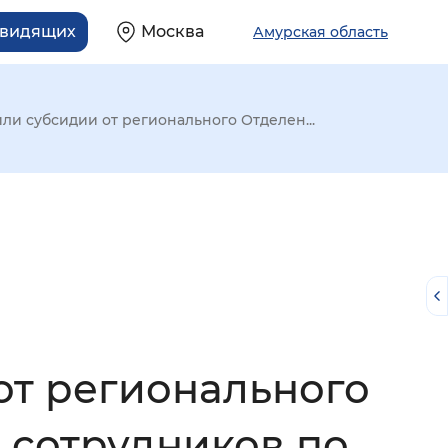
овидящих
Москва
Амурская область
ли субсидии от регионального Отделен...
от регионального
й
 сотрудников по