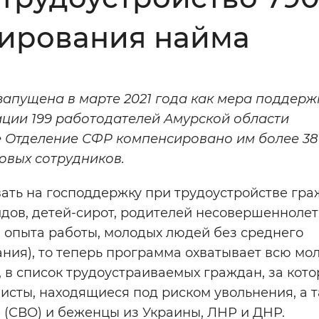
Инверсивный монохромный
Синий
ирования найма
Выключены
апущена в марте 2021 года как мера поддерж
ации 199 работодателей Амурской области
ести
Остановить
Повторить
е Отделение СФР компенсировано им более 38
овых сотрудников.
ать на господдержку при трудоустройстве гра
лидов, детей-сирот, родителей несовершенноле
з опыта работы, молодых людей без среднего
ния), то теперь программа охватывает всю мо
 в список трудоустраиваемых граждан, за кот
исты, находящиеся под риском увольнения, а 
 (СВО) и беженцы из Украины, ЛНР и ДНР.