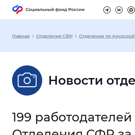
Главная
Отделения СФР
Отделение по Амурской
Настройка реж
Размер шрифта
:
Стандартный
Новости отд
Шрифт
:
Без засечек
С з
199 работодателей
Интервал между буквами
:
Нор
Отделения СФР за 