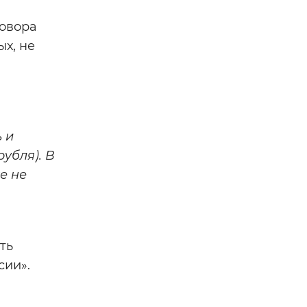
говора
х, не
 и
убля). В
е не
ть
сии».