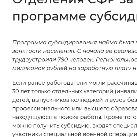
Цвет сайта
:
Монохромный
программе субсид
Изображения
:
Включены
Программа субсидирования найма была з
занятости населения. С начала ее реализ
Звуковой ассистент
:
Воспроизв
трудоустроили 790 человек. Регионально
миллионов рублей на заработную плату н
Если ранее работодатели могли рассчитыв
30 лет только отдельных категорий (инва
Вернуть стандартные настройки
детей, выпускников колледжей и вузов бе
профессионального или высшего образова
находящуюся в поиске работы. Кроме того,
можно получить субсидию, входят специал
участники специальной военной операции