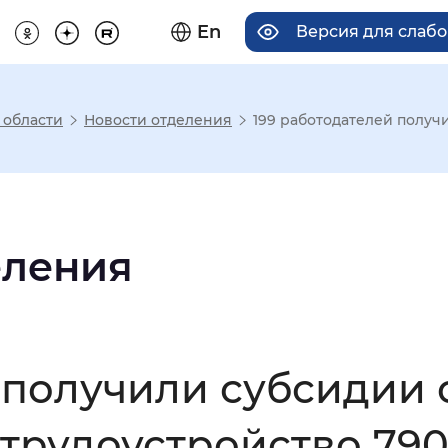
En
Версия для слаб
 области
Новости отделения
199 работодателей получи
има отображения
Увеличенный
Крупный
еления
асечками
 получили субсидии 
мальный
Увеличенный
Большо
трудоустройство 790