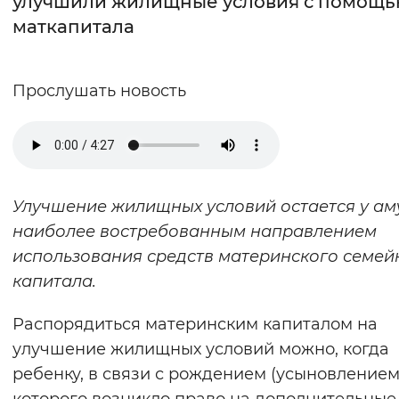
улучшили жилищные условия с помощ
маткапитала
Интервал между буквами
Нормальный
Увеличенный
Большо
Прослушать новость
Цвет сайта
Монохромный
Инверсивный монохромны
Синий фон
Улучшение жилищных условий остается у ам
наиболее востребованным направлением
Изображения
использования средств материнского семей
Включены
Выключены
капитала.
Звуковой ассистент
Распорядиться материнским капиталом на
улучшение жилищных условий можно, когда
Воспроизвести
Остановить
Повтори
ребенку, в связи с рождением (усыновлением