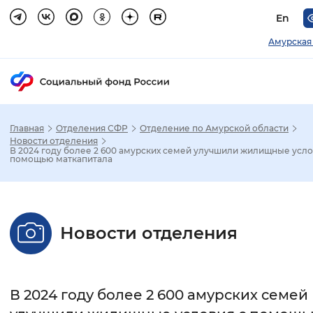
En
Амурская
Главная
Отделения СФР
Отделение по Амурской области
Зак
Новости отделения
В 2024 году более 2 600 амурских семей улучшили жилищные усло
помощью маткапитала
Настройка режима отображения
Размер шрифта
Новости отделения
Стандартный
Увеличенный
Крупны
Шрифт
В 2024 году более 2 600 амурских семей
Без засечек
С засечками