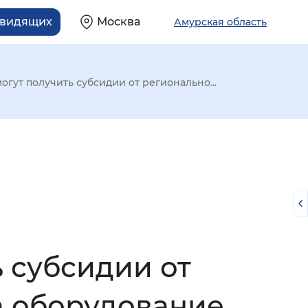
овидящих
Москва
Амурская область
гут получить субсидии от регионально...
 субсидии от
й
а оборудование