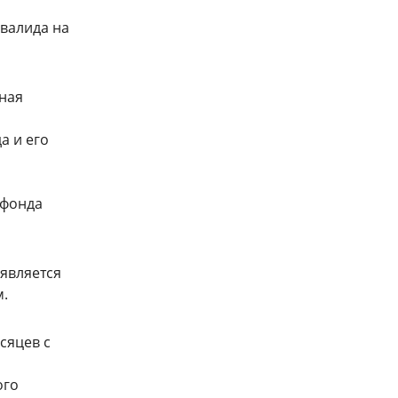
валида на
ная
а и его
 фонда
является
м.
сяцев с
ого