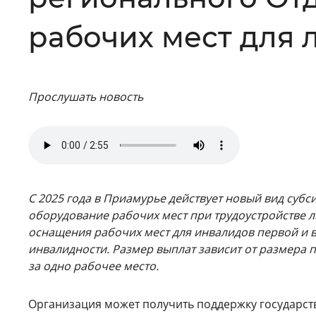
Цвет сайта
:
Монохромный
рабочих мест для
Изображения
:
Включены
Прослушать новость
Звуковой ассистент
:
Воспроизв
С 2025 года в Приамурье действует новый вид суб
оборудование рабочих мест при трудоустройстве 
Вернуть стандартные настройки
оснащения рабочих мест для инвалидов первой и в
инвалидности. Размер выплат зависит от размера п
за одно рабочее место.
Организация может получить поддержку государств