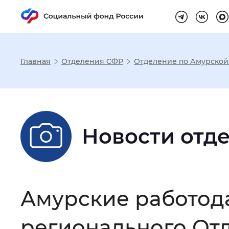
Главная
Отделения СФР
Отделение по Амурской
Настройка реж
Размер шрифта
:
Стандартный
Новости отд
Шрифт
:
Без засечек
С з
Амурские работода
Интервал между буквами
:
Нор
регионального От