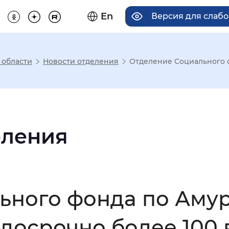
En
Версия для слаб
 области
Новости отделения
Отделение Социального ф
има отображения
Увеличенный
Крупный
еления
асечками
ьного фонда по Амур
мальный
Увеличенный
Большо
досрочно более 100