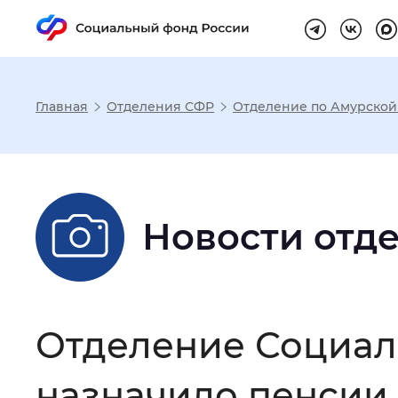
Главная
Отделения СФР
Отделение по Амурской
Настройка реж
Размер шрифта
:
Стандартный
Новости отд
Шрифт
:
Без засечек
С з
Отделение Социал
Интервал между буквами
:
Нор
назначило пенсии 