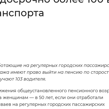
Инверсивный монохромный
Синий
анспорта
Выключены
ести
Остановить
Повторить
ботающие на регулярных городских пассажирс
ажа имеют право выйти на пенсию по старос
учают 103 водителя.
тижения общеустановленного пенсионного воз
а женщинам — в 50 лет, если они отработали
мваев на регулярных городских пассажирских