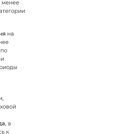
е менее
категории
ня
на
нее
 по
ми
ериоды
и,
аховой
да
, а
ь к