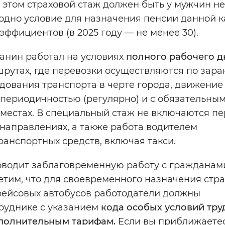
и этом страховой стаж должен быть у мужчин н
е одно условие для назначения пенсии данной 
ффициентов (в 2025 году — не менее 30).
анин работал на условиях
полного
рабочего д
рутах, где перевозки осуществляются по зара
дования транспорта в черте города, движение
 периодичностью (регулярно) и с обязательны
 местах. В специальный стаж не включаются п
направлениях, а также работа водителем
ранспортных средств, включая такси.
водит заблаговременную работу с гражданам
тим, что для своевременного назначения стр
 рейсовых автобусов работодатели должны
труднике с указанием
кода особых условий тру
полнительным тарифам.
Если вы приближаетес