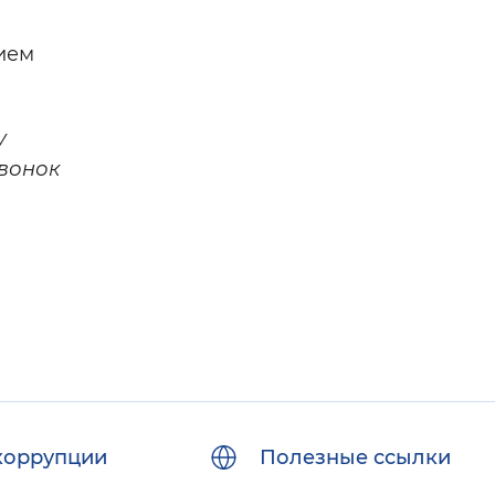
ием
у
звонок
коррупции
Полезные ссылки