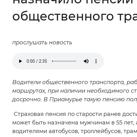
Цвет сайта
:
Монохромный
общественного тр
Изображения
:
Включены
прослушать новость
Звуковой ассистент
:
Воспроизв
Водители общественного транспорта, ра
маршрутах, при наличии необходимого ст
Вернуть стандартные настройки
досрочно. В Приамурье такую пенсию пол
Страховая пенсия по старости ранее дос
может быть назначена мужчинам в 55 лет, 
водителями автобусов, троллейбусов, тра