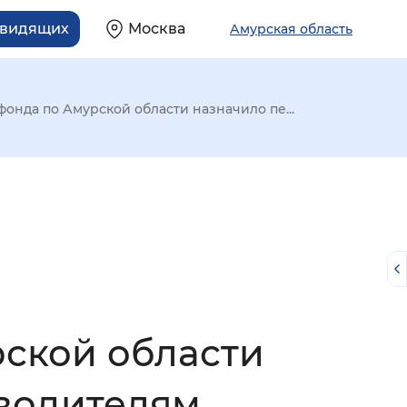
овидящих
Москва
Амурская область
онда по Амурской области назначило пе...
ской области
й
 водителям