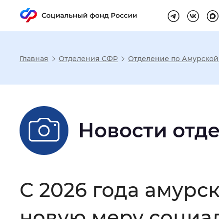
Главная
Отделения СФР
Отделение по Амурской
Настройка реж
Размер шрифта
:
Стандартный
Новости отд
Шрифт
:
Без засечек
С з
С 2026 года амурс
Интервал между буквами
:
Нор
новую меру социа