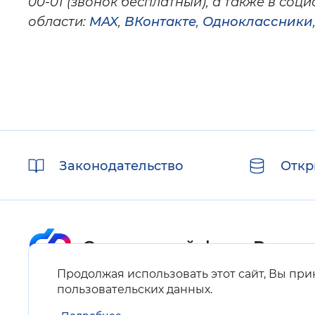
00-01 (звонок бесплатный), а также в со
области:
MAX
,
ВКонтакте
,
Одноклассники
Полезные
Законодательство
Откр
ссылки
Продолжая использовать этот сайт, Вы пр
Карта сайта
пользовательских данных
.