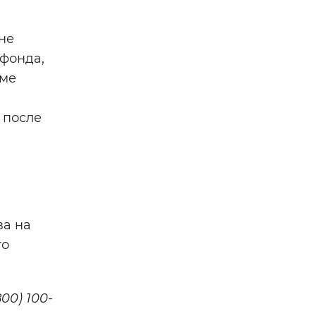
не
цфонда,
еме
 после
ва на
го
00) 100-