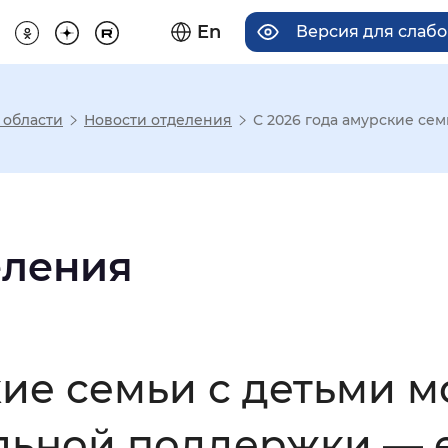
En
Версия для слаб
 области
Новости отделения
С 2026 года амурские сем
има отображения
Увеличенный
Крупный
еления
асечками
кие семьи с детьми м
мальный
Увеличенный
Большо
льной поддержки — 