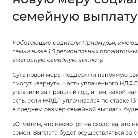
Цвет сайта
:
Монохромный
семейную выплату
Изображения
:
Включены
Работающие родители Приамурья, имеющие
семьи ниже 1,5 региональных прожиточных
Звуковой ассистент
:
Воспроизв
ежегодную семейную выплату.
Суть новой меры поддержки напрямую свя
смогут «вернуть» часть уплаченного НДФЛ
уплатили за прошлый год, и тем, какой нал
Вернуть стандартные настройки
есть, если НФДЛ уплачивался по ставке 13
в среднем размер семейной выплаты будет 
«Отметим, что несмотря на сходства, это 
семей. Выплата будет осуществляться за 