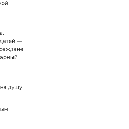
кой
а.
 детей —
 граждане
дарный
 на душу
ным