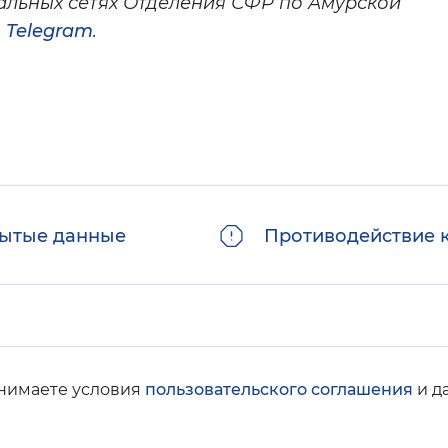
циальных сетях Отделения СФР по Амурской
,
Telegram
.
ытые данные
Противодействие 
инимаете условия
пользовательского соглашения
и д