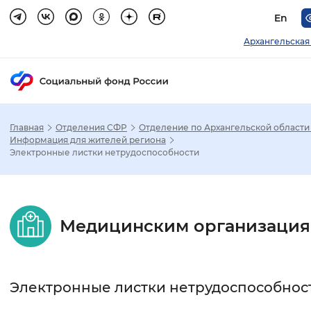
En
Архангельская
Главная
Отделения СФР
Отделение по Архангельской области
Зак
Информация для жителей региона
Электронные листки нетрудоспособности
Настройка режима отображения
Размер шрифта
Медицинским организаци
Стандартный
Увеличенный
Крупны
Шрифт
Электронные листки нетрудоспособнос
Без засечек
С засечками