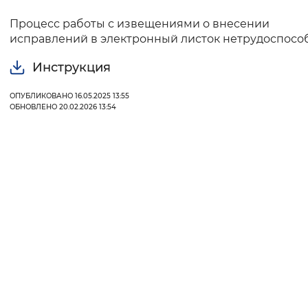
Процесс работы с извещениями о внесении
Интервал между буквами
исправлений в электронный листок нетрудоспосо
Нормальный
Увеличенный
Большо
Инструкция
Цвет сайта
ОПУБЛИКОВАНО 16.05.2025 13:55
ОБНОВЛЕНО 20.02.2026 13:54
Монохромный
Инверсивный монохромны
Синий фон
Изображения
Включены
Выключены
Звуковой ассистент
Воспроизвести
Остановить
Повтори