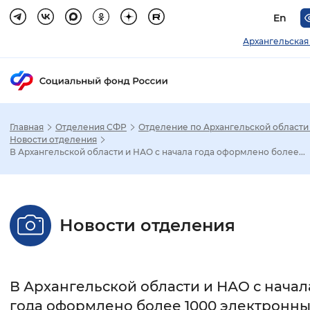
En
Архангельская
Главная
Отделения СФР
Отделение по Архангельской области
Зак
Новости отделения
В Архангельской области и НАО с начала года оформлено более...
Настройка режима отображения
Размер шрифта
Новости отделения
Стандартный
Увеличенный
Крупны
Шрифт
В Архангельской области и НАО с начал
Без засечек
С засечками
года оформлено более 1000 электронны