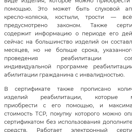
виде изделия, которое можно приобрести
Вернуть стандартные настройки
помощью. Это может быть слуховой апп
кресло-коляска, костыли, трости — всё
предусмотрено законом. Также серти
содержит информацию о периоде его дей
сейчас на большинство изделий он составл
месяцев, но не больше срока, указанно
проведения реабилитации согл
индивидуальной программе реабилитаци
абилитации гражданина с инвалидностью.
В сертификате также прописано колич
изделий реабилитации, которые 
приобрести с его помощью, и максима
стоимость ТСР, покупку которого можно оп
сертификатом без использования дополнит
средств. Работает электронный серти