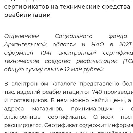
сертификатов на технические средства
Интервал между буквами
реабилитации
Нормальный
Увеличенный
Большо
Отделением Социального фонд
Цвет сайта
Архангельской области и НАО в 2023
Монохромный
Инверсивный монохромны
оформлен 1041 электронный сертифик
технические средства реабилитации (ТС
Синий фон
общую сумму свыше 12 млн рублей.
Изображения
В электронном каталоге представлено бол
Включены
Выключены
тыс. изделий реабилитации от 740 производ
и поставщиков. В нем можно найти цены, а
Звуковой ассистент
адреса магазинов, принимающих к о
электронные сертификаты. Список пост
Воспроизвести
Остановить
Повтори
расширяется. Сертификат содержит информ