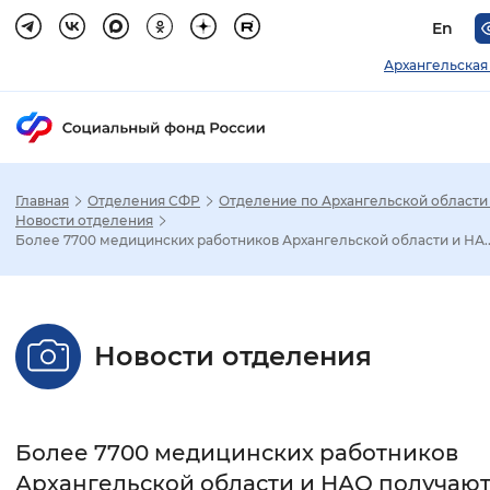
En
Архангельская
Главная
Отделения СФР
Отделение по Архангельской области
Зак
Новости отделения
Более 7700 медицинских работников Архангельской области и НА..
Настройка режима отображения
Размер шрифта
Новости отделения
Стандартный
Увеличенный
Крупны
Шрифт
Более 7700 медицинских работников
Без засечек
С засечками
Архангельской области и НАО получаю