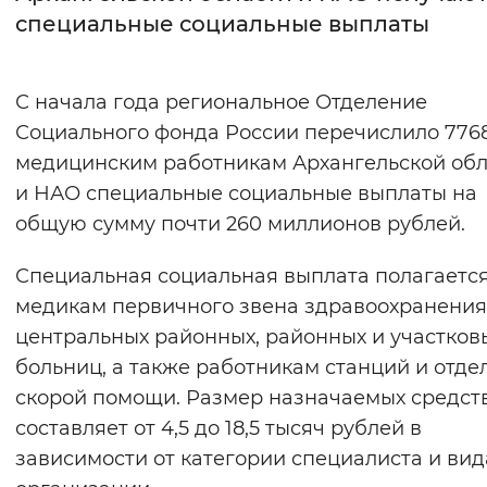
специальные социальные выплаты
Интервал между буквами
Нормальный
Увеличенный
Большо
С начала года региональное Отделение
Социального фонда России перечислило 776
Цвет сайта
медицинским работникам Архангельской обл
Монохромный
Инверсивный монохромны
и НАО специальные социальные выплаты на
общую сумму почти 260 миллионов рублей.
Синий фон
Специальная социальная выплата полагаетс
Изображения
медикам первичного звена здравоохранения
Включены
Выключены
центральных районных, районных и участков
больниц, а также работникам станций и отде
Звуковой ассистент
скорой помощи. Размер назначаемых средст
составляет от 4,5 до 18,5 тысяч рублей в
Воспроизвести
Остановить
Повтори
зависимости от категории специалиста и вид