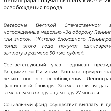
Ленинграда получат выплату к 80-лети
освобождения города
Интервал между буквами
Нормальный
Увеличенный
Большо
Ветераны Великой Отечественной в
награжденные медалью «За оборону Ленин
Цвет сайта
или знаком «Жителю блокадного Ленингра
Монохромный
Инверсивный монохромны
конце этого года получат единоврем
Синий фон
выплату в размере 50 тыс. рублей.
Соответствующий указ подписан презид
Изображения
Владимиром Путиным. Выплата приурочена
Включены
Выключены
летию полного освобождения Ленингра
фашистской блокады. Знаменательная дата
Звуковой ассистент
отмечаться в следующем году 27 января.
Воспроизвести
Остановить
Повтори
Социальный фонд осуществит выплату в д