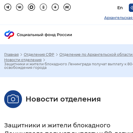
En
Архангельская
Главная
Отделения СФР
Отделение по Архангельской области
Зак
Новости отделения
Защитники и жители блокадного Ленинграда получат выплату к 8
освобождения города
Настройка режима отображения
Размер шрифта
Новости отделения
Стандартный
Увеличенный
Крупны
Шрифт
Защитники и жители блокадного
Без засечек
С засечками