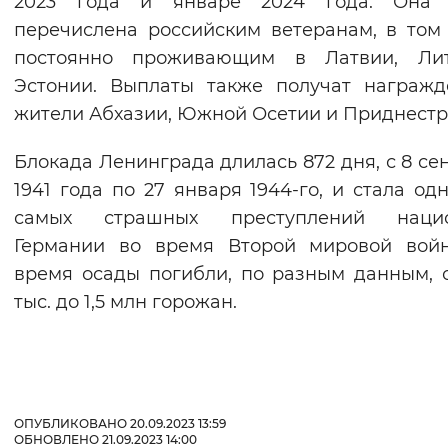
2023 года и январе 2024 года. Она 
Вернуть стандартные настройки
перечислена российским ветеранам, в том
постоянно проживающим в Латвии, Ли
Эстонии. Выплаты также получат награж
жители Абхазии, Южной Осетии и Приднестр
Блокада Ленинграда длилась 872 дня, с 8 се
1941 года по 27 января 1944-го, и стала од
самых страшных преступлений нацис
Германии во время Второй мировой войн
время осады погибли, по разным данным, 
тыс. до 1,5 млн горожан.
ОПУБЛИКОВАНО 20.09.2023 13:59
ОБНОВЛЕНО 21.09.2023 14:00