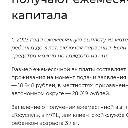
Цвет сайта
:
Монохромный
капитала
Изображения
:
Включены
С 2023 года ежемесячную выплату из мат
ребенка до 3 лет, включая первенца. Если 
Звуковой ассистент
:
Воспроизв
средства можно на каждого из них.
Размер ежемесячной выплаты составляет
проживания на момент подачи заявления. 
— 18 948 рублей, в местностях, приравнен
Вернуть стандартные настройки
автономном округе — 28 019 рублей.
Заявление о получении ежемесячной выпл
«Госуслуг», в МФЦ или клиентской службе
ребенком возраста 3 лет.