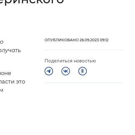
 фон
ОПУБЛИКОВАНО 26.09.2023 09:12
го
олучать
Поделиться новостью
ионе
асти это
ом
Закрыть