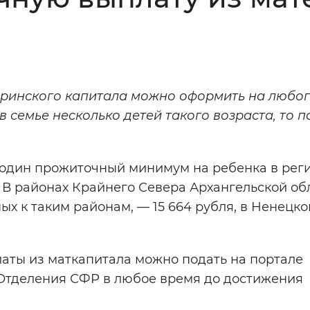
Инверсивный монохромный
Синий
Выключены
еринского капитала можно оформить на любо
в семье несколько детей такого возраста, то п
ести
Остановить
Повторить
 один прожиточный минимум на ребенка в рег
В районах Крайнего Севера Архангельской обл
ных к таким районам, — 15 664 рубля, в Ненецк
аты из маткапитала можно подать на портале
 Отделения СФР в любое время до достижения