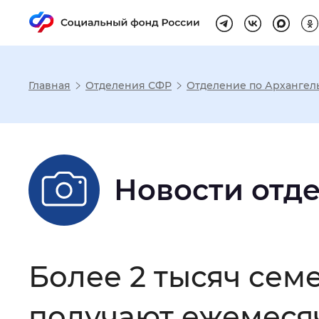
Главная
Отделения СФР
Отделение по Архангел
Настройка реж
Размер шрифта
:
Стандартный
Новости отд
Шрифт
:
Без засечек
С з
Более 2 тысяч сем
Интервал между буквами
:
Нор
получают ежемеся