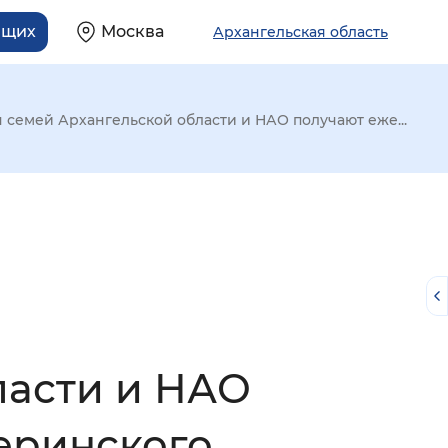
ящих
Москва
Архангельская область
ч семей Архангельской области и НАО получают еже...
ласти и НАО
й
еринского