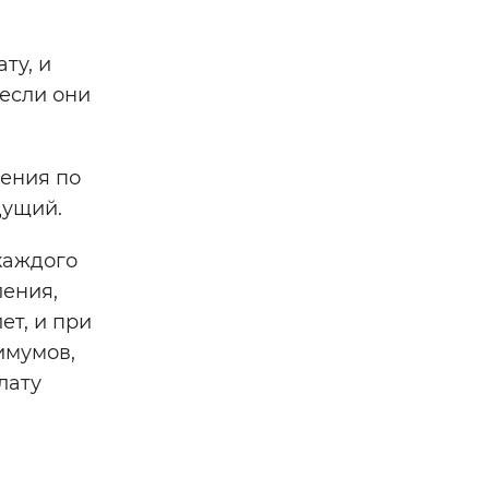
ту, и
 если они
шения по
дущий.
каждого
ения,
ет, и при
имумов,
лату