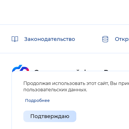
Полезные
Законодательство
Откр
ссылки
Продолжая использовать этот сайт, Вы пр
Карта сайта
пользовательских данных
.
Подробнее
Нашли ошибку на сайте?
Выделите фрагмент текста и нажмите Ctrl+ENTER.
Подтверждаю