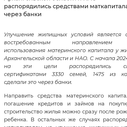
распорядились средствами маткапитал
Интервал между буквами
через банки
Нормальный
Увеличенный
Большо
Улучшение жилищных условий является 
Цвет сайта
востребованным направлением
Монохромный
Инверсивный монохромны
использования материнского капитала у ж
Архангельской области и НАО.
С начала 202
Синий фон
на эти цели распорядились св
сертификатами 3330 семей, 1475 из ко
Изображения
сделали это через банки.
Включены
Выключены
Направить средства материнского капит
Звуковой ассистент
погашение кредитов и займов на покупк
строительство жилья можно сразу после ро
Воспроизвести
Остановить
Повтори
ребенка. В остальных же случаях распоря