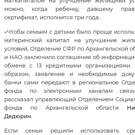
маткапиталом на улучшение жилищных ус
Вернуть стандартные настройки
можно, когда ребенку, давшему пра
сертификат, исполнится три года.
«Чтобы семьям с детьми было проще исполь
материнский капитал на улучшение жил
условий, Отделение СФР по Архангельской о
и НАО заключило соглашения об информац
обмене с 13 кредитными организациями.
образом, заявление и необходимые доку
банки сами передают в региональное Отд
фонда по электронным каналам связ
рассказал управляющий Отделением Социа
фонда по Архангельской области
Ни
Дедюрин
.
Если семьи решили использовать сре