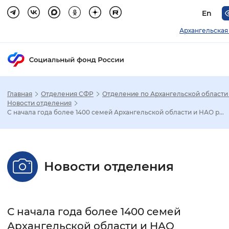
En
Архангельская
Главная
Отделения СФР
Отделение по Архангельской области
Зак
Новости отделения
С начала года более 1400 семей Архангельской области и НАО р...
Настройка режима отображения
Размер шрифта
Новости отделения
Стандартный
Увеличенный
Крупны
Шрифт
С начала года более 1400 семей
Без засечек
С засечками
Архангельской области и НАО