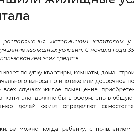
Инверсивный монохромный
Синий
итала
Выключены
 распоряжения материнским капиталом у 
лучшение жилищных условий. С начала года 35
ести
Остановить
Повторить
пользованием этих средств.
вает покупку квартиры, комнаты, дома, строи
ачального взноса по ипотеке или досрочное п
 всех случаях жилое помещение, приобрете
маткапитала, должно быть оформлено в общую
азмер долей семья определяет самостоят
жилье можно, когда ребенку, с появлением 