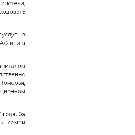
 ипотеки,
сходовать
услуг, в
АО или в
апиталом
дственно
 Поморья,
ационном
 года. За
чи семей