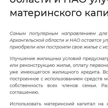
Цвет сайта
:
Монохромный
материнского кап
Изображения
:
Включены
Самым популярным направлением для
Архангельской области и НАО остается у
Звуковой ассистент
:
Воспроизв
приобрели или построили свое жилье с ис
Улучшение жилищных условий предусматри
или реконструкцию жилья, оплату первон
уже имеющегося жилищного кредита. Во
Вернуть стандартные настройки
построенное с использованием средств 
собственность всех членов семьи. Р
соглашению.
Использовать материнский капитал на 