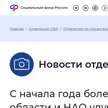
Главная
Отделения СФР
Отделение по Архангел
Настройка реж
Размер шрифта
:
Стандартный
Новости отд
Шрифт
:
Без засечек
С з
С начала года боле
Интервал между буквами
:
Нор
области и НАО ул