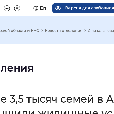
En
Версия для слабовид
ьской области и НАО
Новости отделения
С начала года
има отображения
Увеличенный
Крупный
еления
асечками
е 3,5 тысяч семей в 
мальный
Увеличенный
Большо
учшили жилищные ус