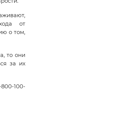
рости.
живают,
хода от
ю о том,
а, то они
ся за их
-800-100-