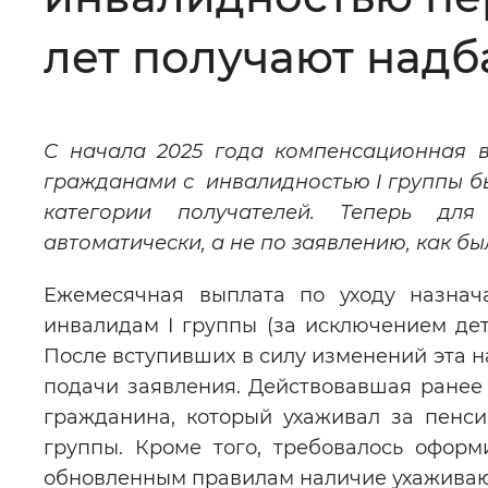
Цвет сайта
:
Монохромный
лет получают надб
Изображения
:
Включены
С начала 2025 года компенсационная в
гражданами с инвалидностью
I
группы б
Звуковой ассистент
:
Воспроизв
категории получателей. Теперь дл
автоматически, а не по заявлению, как бы
Ежемесячная выплата по уходу назнача
инвалидам I группы (за исключением дет
Вернуть стандартные настройки
После вступивших в силу изменений эта н
подачи заявления. Действовавшая ранее
гражданина, который ухаживал за пенс
группы. Кроме того, требовалось оформ
обновленным правилам наличие ухаживаю