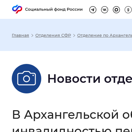
Главная
Отделения СФР
Отделение по Архангел
Настройка реж
Размер шрифта
:
Стандартный
Новости отд
Шрифт
:
Без засечек
С з
В Архангельской о
Интервал между буквами
:
Нор
инвалидностью пе