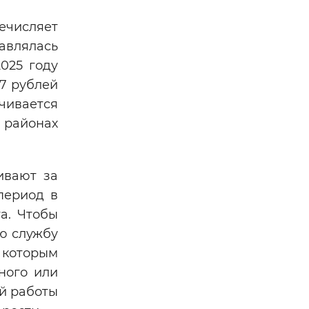
числяет
авлялась
025 году
77 рублей
чивается
 районах
ивают за
период в
а. Чтобы
ую службу
 которым
ного или
ой работы