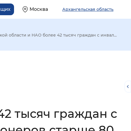
ящих
Москва
Архангельская область
кой области и НАО более 42 тысяч граждан с инвал...
42 тысяч граждан с
й
онеров старше 80