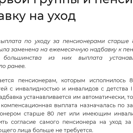
Инверсивный монохромный
Синий
авку на уход
Выключены
ыплата по уходу за пенсионерами старше 
ыла
заменена на ежемесячную надбавку к пен
ести
Остановить
Повторить
я большинства из них выплата устанавл
ло ранее.
ется пенсионерам, которым исполнилось 8
ей с инвалидностью и инвалидов с детства I 
адбавка устанавливается им автоматически, то
 компенсационная выплата назначалась по з
ионером старше 80 лет или имеющим инвали
ить согласие самого пенсионера на уход за
щего лица больше не требуется.