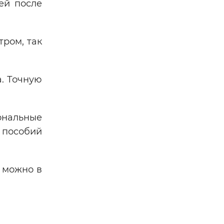
ей после
тром, так
а. Точную
ональные
 пособий
 можно в