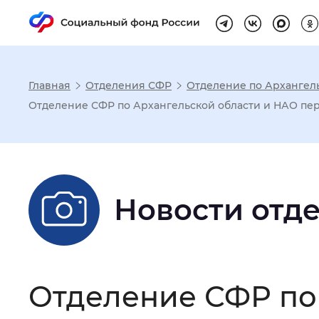
Главная
Отделения СФР
Отделение по Архангел
Настройка реж
Отделение СФР по Архангельской области и НАО пер
Размер шрифта
:
Стандартный
Новости отд
Шрифт
:
Без засечек
С з
Интервал между буквами
:
Нор
Отделение СФР по