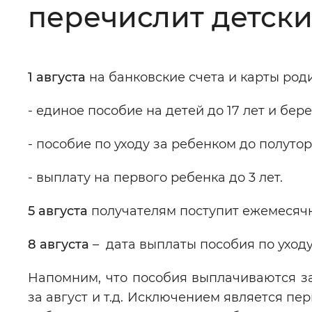
перечислит детски
Цвет сайта
:
Монохромный
1 августа
на банковские счета и карты род
Изображения
:
Включены
- единое пособие на детей до 17 лет и б
Звуковой ассистент
:
Воспроизв
- пособие по уходу за ребенком до полут
- выплату на первого ребенка до 3 лет.
5 августа
получателям поступит ежемесячн
Вернуть стандартные настройки
8 августа
– дата выплаты пособия по уход
Напомним, что пособия выплачиваются за 
за август и т.д. Исключением является пе