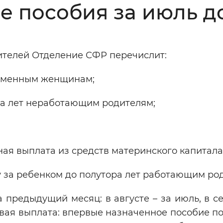
е пособия за июль 
Инверсивный монохромный
Синий
ителей Отделение СФР перечислит:
Выключены
еременным женщинам;
ести
Остановить
Повторить
ора лет неработающим родителям;
ая выплата из средств материнского капитала
у за ребенком до полутора лет работающим ро
предыдущий месяц: в августе – за июль, в с
рвая выплата: впервые назначенное пособие по