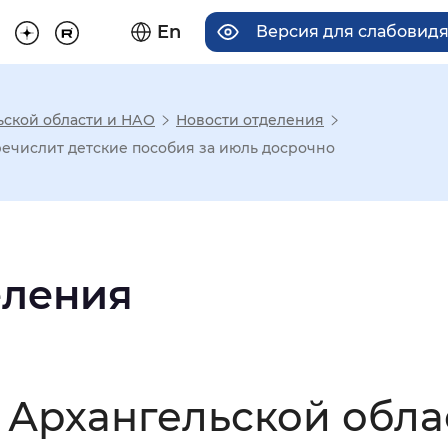
En
Версия для слабовид
ьской области и НАО
Новости отделения
има отображения
ечислит детские пособия за июль досрочно
Увеличенный
Крупный
еления
асечками
мальный
Увеличенный
Большо
 Архангельской обла