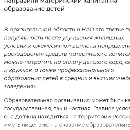
направили материнский капитал на
образование детей
Интервал между буквами
Нормальный
Увеличенный
Большо
В Архангельской области и НАО это третье п
популярности после улучшения жилищных
Цвет сайта
условий и ежемесячной выплаты направлен
Монохромный
Инверсивный монохромны
расходования средств материнского капитал
Синий фон
можно потратить на оплату детского сада, с
и кружков, а также профессионального
Изображения
образования детей в средних и высших учеб
заведениях.
Включены
Выключены
Образовательная организация может быть к
Звуковой ассистент
государственная, так и частная. Главное усл
Воспроизвести
Остановить
Повтори
она должна находиться на территории Росси
иметь лицензию на оказание образовательн