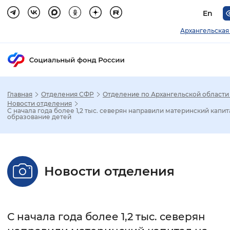
En
Архангельская
Главная
Отделения СФР
Отделение по Архангельской области
Зак
Новости отделения
С начала года более 1,2 тыс. северян направили материнский капит
образование детей
Настройка режима отображения
Размер шрифта
Новости отделения
Стандартный
Увеличенный
Крупны
Шрифт
С начала года более 1,2 тыс. северян
Без засечек
С засечками