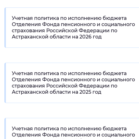
Интервал между буквами
Учетная политика по исполнению бюджета
Нормальный
Увеличенный
Большо
Отделения Фонда пенсионного и социального
страхования Российской Федерации по
Астраханской области на 2026 год
Цвет сайта
Монохромный
Инверсивный монохромны
Синий фон
Учетная политика по исполнению бюджета
Отделения Фонда пенсионного и социального
Изображения
страхования Российской Федерации по
Астраханской области на 2025 год
Включены
Выключены
Звуковой ассистент
Воспроизвести
Остановить
Повтори
Учетная политика по исполнению бюджета
Отделения Фонда пенсионного и социального