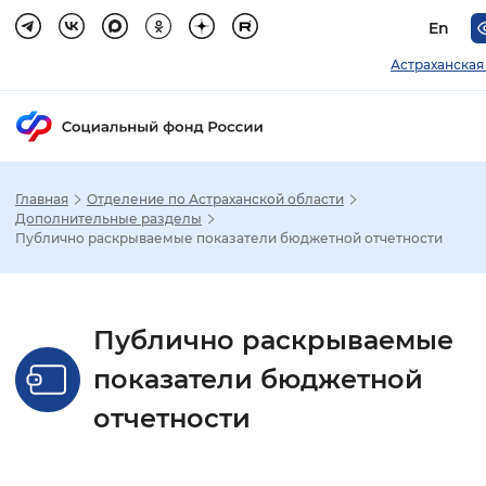
En
Астраханская
Главная
Отделение по Астраханской области
Зак
Дополнительные разделы
Публично раскрываемые показатели бюджетной отчетности
Настройка режима отображения
Размер шрифта
Публично раскрываемые
Стандартный
Увеличенный
Крупны
показатели бюджетной
отчетности
Шрифт
Без засечек
С засечками