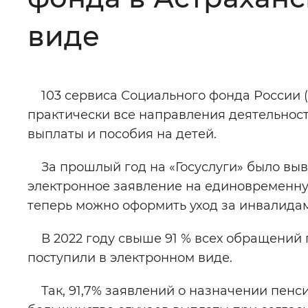
Цвет сайта
:
Монохромный
виде
Изображения
:
Включены
103 сервиса Социального фонда России (С
практически все направления деятельнос
Звуковой ассистент
:
Воспроизв
выплаты и пособия на детей.
За прошлый год на «Госуслуги» было выве
электронное заявление на единовременну
теперь можно оформить уход за инвалида
Вернуть стандартные настройки
В 2022 году свыше 91 % всех обращений 
поступили в электронном виде.
Так, 91,7% заявлений о назначении пенси