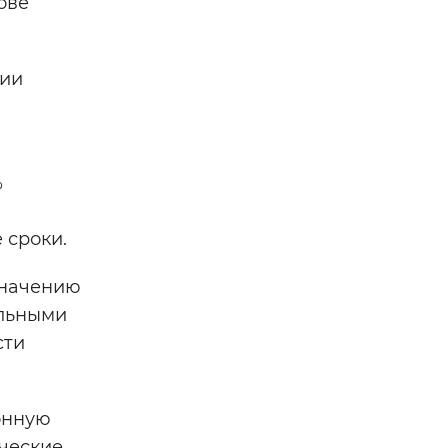
ове
ции
%
 сроки.
значению
альными
сти
онную
ические