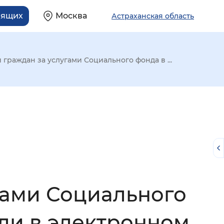
дящих
Москва
Астраханская область
граждан за услугами Социального фонда в ...
гами Социального
й
ли в электронном