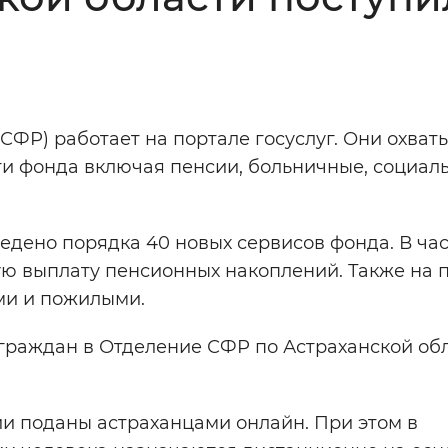
Инверсивный монохромный
Синий
Выключены
ФР) работает на портале госуслуг. Они охват
ти фонда включая пенсии, больничные, социал
ести
Остановить
Повторить
дено порядка 40 новых сервисов фонда. В час
ю выплату пенсионных накоплений. Также на 
ми и пожилыми.
граждан в Отделение СФР по Астраханской об
и поданы астраханцами онлайн. При этом в