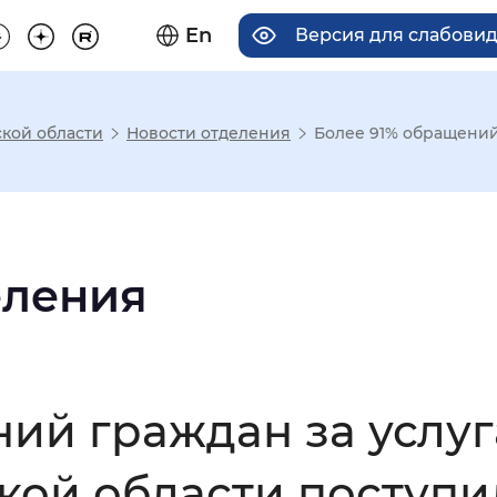
En
Версия для слабови
кой области
Новости отделения
Более 91% обращений 
има отображения
Увеличенный
Крупный
еления
асечками
ний граждан за услу
мальный
Увеличенный
Большо
кой области поступи