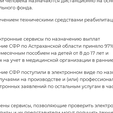
ии человека назначаются дистанционно на осн
льного фонда.
чением техническими средствами реабилита
ктронные сервисы по назначению выплат
ние СФР по Астраханской области приняло 97
есячным пособием на детей от 8 до 17 лет и
на учет в медицинской организации в ранние
ие СФР поступили в электронном виде по на
случаями на производстве и (или) профессион
тронных заявлений по остальным услугам в ча
лены сервисы, позволяющие проверить электр
лиды и их представители могут получить техн