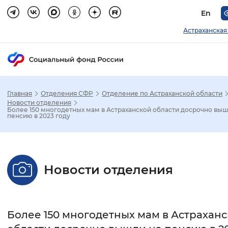
En
Астраханская
Главная
Отделения СФР
Отделение по Астраханской области
Зак
Новости отделения
Более 150 многодетных мам в Астраханской области досрочно выш
пенсию в 2023 году
Настройка режима отображения
Размер шрифта
Новости отделения
Стандартный
Увеличенный
Крупны
Шрифт
Более 150 многодетных мам в Астрахан
Без засечек
С засечками