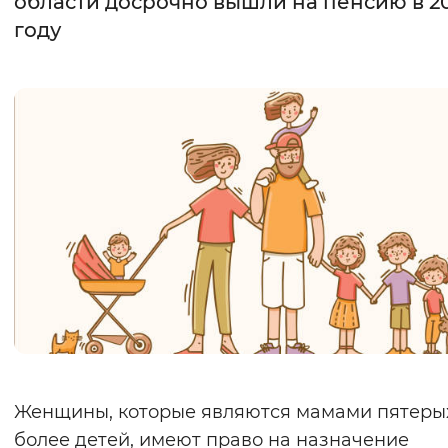
области досрочно вышли на пенсию в 2
году
Интервал между буквами
Нормальный
Увеличенный
Большо
Цвет сайта
Монохромный
Инверсивный монохромны
Синий фон
Изображения
Включены
Выключены
Звуковой ассистент
Воспроизвести
Остановить
Повтори
Женщины, которые являются мамами пятеры
более детей, имеют право на назначение