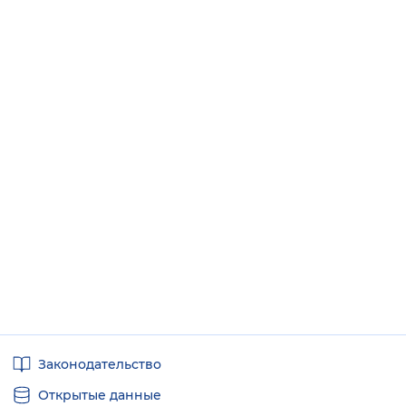
Полезные
Законодательство
ссылки
Открытые данные