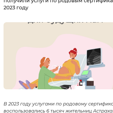
получили услуги по родовым сертифика
2023 году
Интервал между буквами
Нормальный
Увеличенный
Большо
Цвет сайта
Монохромный
Инверсивный монохромны
Синий фон
Изображения
Включены
Выключены
Звуковой ассистент
Воспроизвести
Остановить
Повтори
В 2023 году услугами по родовому сертифик
воспользовались 6 тысяч жительниц Астрах