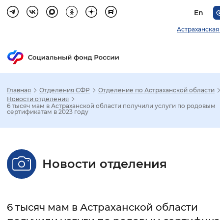
En
Астраханская
Главная
Отделения СФР
Отделение по Астраханской области
Зак
Новости отделения
6 тысяч мам в Астраханской области получили услуги по родовым
сертификатам в 2023 году
Настройка режима отображения
Размер шрифта
Новости отделения
Стандартный
Увеличенный
Крупны
Шрифт
6 тысяч мам в Астраханской области
Без засечек
С засечками