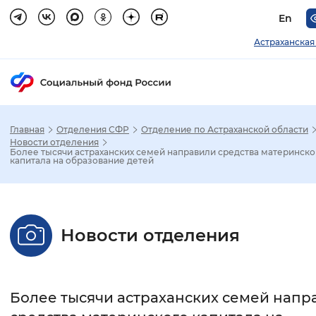
En
Астраханская
Главная
Отделения СФР
Отделение по Астраханской области
Зак
Новости отделения
Более тысячи астраханских семей направили средства материнско
капитала на образование детей
Настройка режима отображения
Размер шрифта
Новости отделения
Стандартный
Увеличенный
Крупны
Шрифт
Более тысячи астраханских семей напр
Без засечек
С засечками