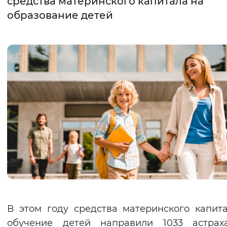
средства материнского капитала на
образование детей
Интервал между буквами
Нормальный
Увеличенный
Большо
Цвет сайта
Монохромный
Инверсивный монохромны
Синий фон
Изображения
Включены
Выключены
Звуковой ассистент
Воспроизвести
Остановить
Повтори
В этом году средства материнского капит
обучение детей направили 1033 астраха