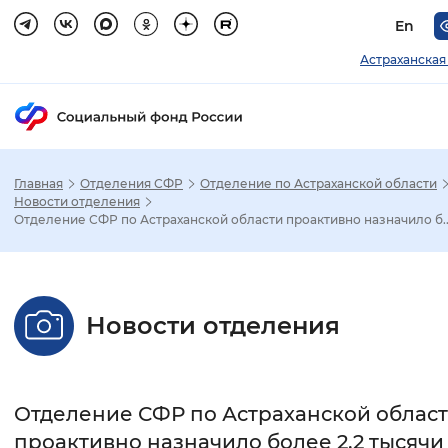
En
Астраханская
Главная
Отделения СФР
Отделение по Астраханской области
Зак
Новости отделения
Отделение СФР по Астраханской области проактивно назначило б..
Настройка режима отображения
Размер шрифта
Новости отделения
Стандартный
Увеличенный
Крупны
Шрифт
Отделение СФР по Астраханской облас
Без засечек
С засечками
проактивно назначило более 2,2 тысячи