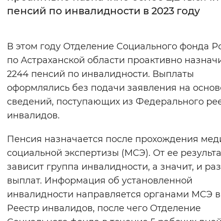
пенсий по инвалидности в 2023 году
Интервал между буквами
Нормальный
Увеличенный
Большо
В этом году Отделение Социального фонда Р
по Астраханской области проактивно назнач
Цвет сайта
2244 пенсий по инвалидности. Выплаты
Монохромный
Инверсивный монохромны
оформлялись без подачи заявления на основ
сведений, поступающих из Федерального ре
Синий фон
инвалидов.
Изображения
Пенсия назначается после прохождения мед
Включены
Выключены
социальной экспертизы (МСЭ). От ее результ
зависит группа инвалидности, а значит, и ра
Звуковой ассистент
выплат. Информация об установленной
инвалидности направляется органами МСЭ в
Воспроизвести
Остановить
Повтори
Реестр инвалидов, после чего Отделение