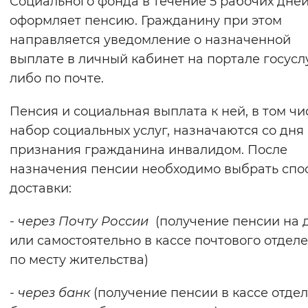
Социального фонда в течение 5 рабочих дне
Вернуть стандартные настройки
оформляет пенсию. Гражданину при этом
направляется уведомление о назначенной
выплате в личный кабинет на портале госусл
либо по почте.
Пенсия и социальная выплата к ней, в том чи
набор социальных услуг, назначаются со дня
признания гражданина инвалидом. После
назначения пенсии необходимо выбрать спо
доставки:
-
через Почту России
(получение пенсии на 
или самостоятельно в кассе почтового отдел
по месту жительства)
-
через банк
(получение пенсии в кассе отде