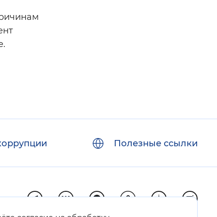
причинам
ент
е.
коррупции
Полезные ссылки