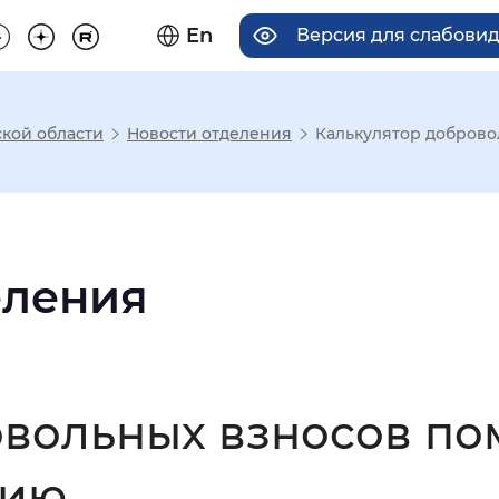
En
Версия для слабови
кой области
Новости отделения
Калькулятор доброво
има отображения
Увеличенный
Крупный
еления
асечками
овольных взносов по
мальный
Увеличенный
Большо
сию