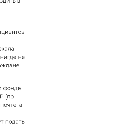
одить в
фициентов
т
лжала
 нигде не
аждане,
м фонде
Р (по
почте, а
т подать