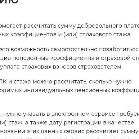
Инверсивный монохромный
Синий
омогает рассчитать сумму добровольного плат
х коэффициентов и (или) страхового стажа.
Выключены
 это возможность самостоятельно позаботиться
ющие пенсионные коэффициенты и страховой с
ести
Остановить
Повторить
уплата страховых взносов страхователем.
К и стажа можно рассчитать, сколько нужно
ходимых индивидуальных пенсионных коэффиц
, нужно указать в электронном сервисе требу
) стаж, а также дату регистрации в качестве
новании этих данных сервис рассчитает сумму