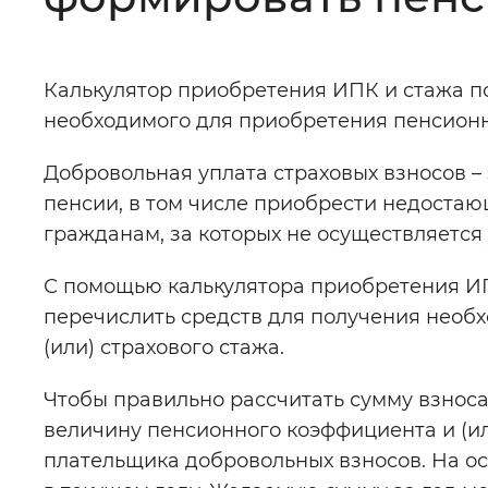
Цвет сайта
:
Монохромный
Калькулятор приобретения ИПК и стажа п
необходимого для приобретения пенсионны
Изображения
:
Включены
Добровольная уплата страховых взносов –
пенсии, в том числе приобрести недоста
Звуковой ассистент
:
Воспроизв
гражданам, за которых не осуществляется 
С помощью калькулятора приобретения ИП
перечислить средств для получения необ
Вернуть стандартные настройки
(или) страхового стажа.
Чтобы правильно рассчитать сумму взноса
величину пенсионного коэффициента и (или
плательщика добровольных взносов. На ос