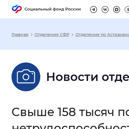
Главная
Отделения СФР
Отделение по Астраханс
Настройка реж
Размер шрифта
:
Стандартный
Новости отд
Шрифт
:
Без засечек
С з
Свыше 158 тысяч 
Интервал между буквами
:
Нор
нетрудоспособнос