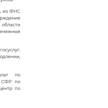
, из ФНС
верждение
 области
денежные
госуслуг.
одлении,
плат по
я СФР по
центр по