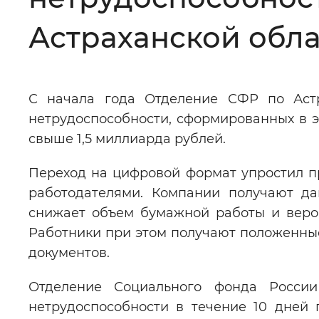
Цвет сайта
:
Монохромный
Астраханской обла
Изображения
:
Включены
С начала года Отделение СФР по Астр
нетрудоспособности, сформированных в э
Звуковой ассистент
:
Воспроизв
свыше 1,5 миллиарда рублей.
Переход на цифровой формат упростил п
работодателями. Компании получают да
снижает объем бумажной работы и веро
Вернуть стандартные настройки
Работники при этом получают положенны
документов.
Отделение Социального фонда России
нетрудоспособности в течение 10 дней 