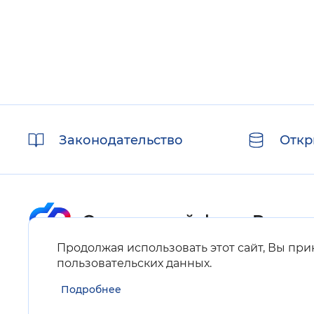
Полезные
Законодательство
Откр
ссылки
Продолжая использовать этот сайт, Вы пр
Карта сайта
пользовательских данных
.
Подробнее
Нашли ошибку на сайте?
Выделите фрагмент текста и нажмите Ctrl+ENTER.