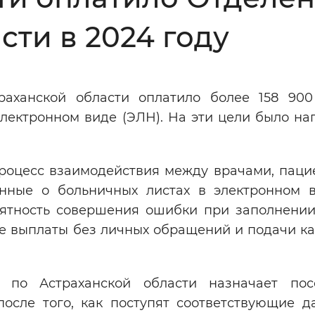
Инверсивный монохромный
Синий
сти в 2024 году
Выключены
аханской области оплатило более 158 900
лектронном виде (ЭЛН). На эти цели было на
ести
Остановить
Повторить
роцесс взаимодействия между врачами, паци
нные о больничных листах в электронном в
ятность совершения ошибки при заполнении
е выплаты без личных обращений и подачи ка
 по Астраханской области назначает по
после того, как поступят соответствующие д