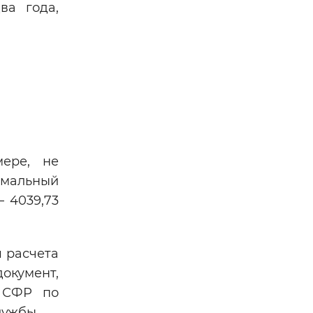
ва года,
ере, не
имальный
 4039,73
 расчета
документ,
е СФР по
лужбы.