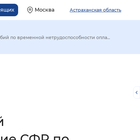
дящих
Москва
Астраханская область
бий по временной нетрудоспособности опла...
й
й
ние СФР по