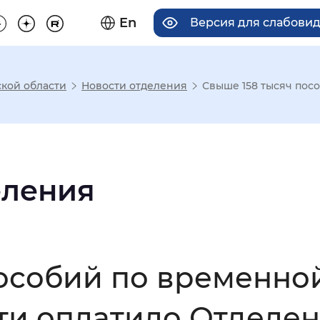
En
Версия для слабови
кой области
Новости отделения
Свыше 158 тысяч посо
има отображения
Увеличенный
Крупный
еления
асечками
пособий по временно
мальный
Увеличенный
Большо
ти оплатило Отделе