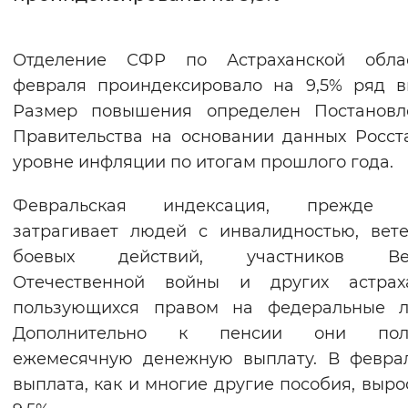
Интервал между буквами
Отделение СФР по Астраханской обла
Нормальный
Увеличенный
Большо
февраля проиндексировало на 9,5% ряд в
Размер повышения определен Постановл
Цвет сайта
Правительства на основании данных Росст
Монохромный
Инверсивный монохромны
уровне инфляции по итогам прошлого года.
Синий фон
Февральская индексация, прежде в
затрагивает людей с инвалидностью, вет
Изображения
боевых действий, участников Ве
Включены
Выключены
Отечественной войны и других астраха
пользующихся правом на федеральные ль
Звуковой ассистент
Дополнительно к пенсии они пол
ежемесячную денежную выплату. В февра
Воспроизвести
Остановить
Повтори
выплата, как и многие другие пособия, выро