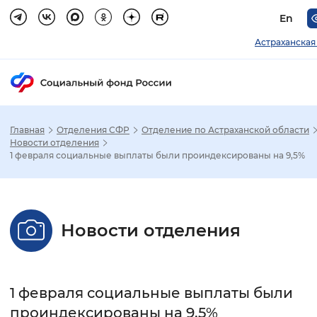
En
Астраханская
Главная
Отделения СФР
Отделение по Астраханской области
Зак
Новости отделения
1 февраля социальные выплаты были проиндексированы на 9,5%
Настройка режима отображения
Размер шрифта
Новости отделения
Стандартный
Увеличенный
Крупны
Шрифт
1 февраля социальные выплаты были
Без засечек
С засечками
проиндексированы на 9,5%