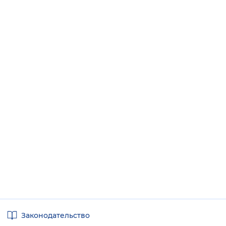
Полезные
Законодательство
ссылки