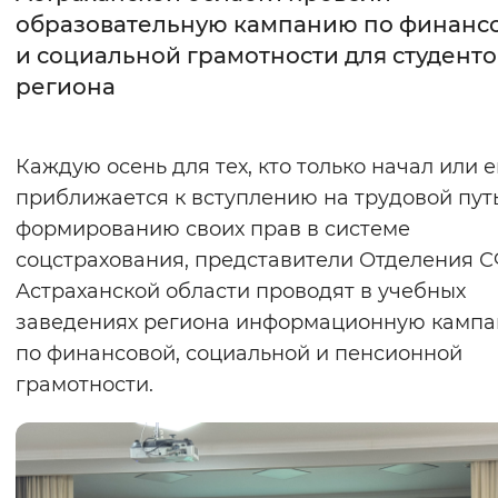
образовательную кампанию по финанс
Интервал между буквами
и социальной грамотности для студенто
региона
Нормальный
Увеличенный
Большо
Цвет сайта
Каждую осень для тех, кто только начал или 
Монохромный
Инверсивный монохромны
приближается к вступлению на трудовой пут
формированию своих прав в системе
Синий фон
соцстрахования, представители Отделения 
Астраханской области проводят в учебных
Изображения
заведениях региона информационную камп
Включены
Выключены
по финансовой, социальной и пенсионной
грамотности.
Звуковой ассистент
Воспроизвести
Остановить
Повтори