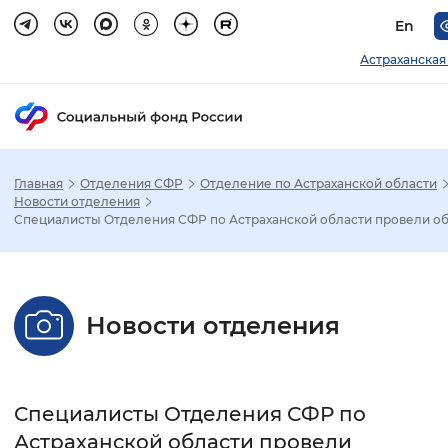
En
Астраханская
Главная
Отделения СФР
Отделение по Астраханской области
Зак
Новости отделения
Специалисты Отделения СФР по Астраханской области провели об.
Настройка режима отображения
Размер шрифта
Новости отделения
Стандартный
Увеличенный
Крупны
Шрифт
Специалисты Отделения СФР по
Без засечек
С засечками
Астраханской области провели