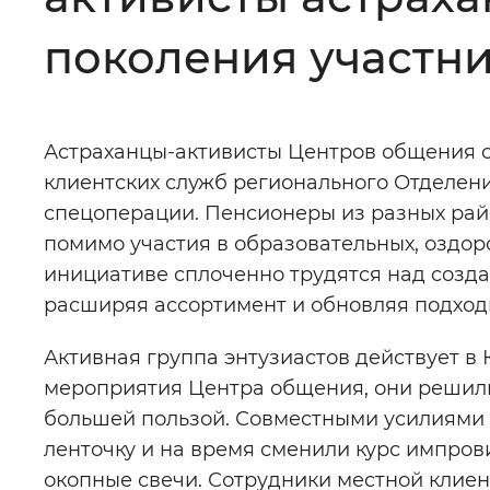
Цвет сайта
:
Монохромный
поколения участни
Изображения
:
Включены
Астраханцы-активисты Центров общения 
клиентских служб регионального Отделен
Звуковой ассистент
:
Воспроизв
спецоперации. Пенсионеры из разных райо
помимо участия в образовательных, оздор
инициативе сплоченно трудятся над созда
расширяя ассортимент и обновляя подходы
Вернуть стандартные настройки
Активная группа энтузиастов действует в
мероприятия Центра общения, они решили
большей пользой. Совместными усилиями 
ленточку и на время сменили курс импров
окопные свечи. Сотрудники местной клие