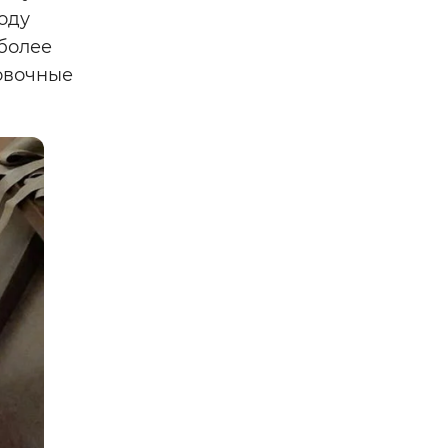
оду
более
ровочные