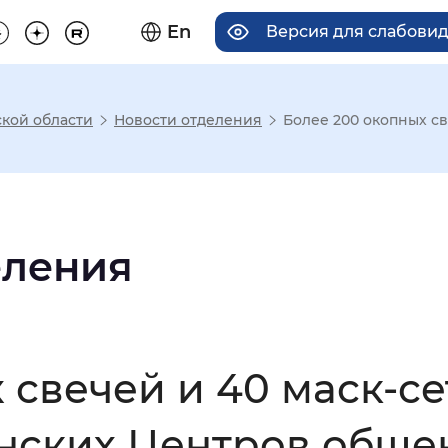
En
Версия для слабови
кой области
Новости отделения
Более 200 окопных св
има отображения
Увеличенный
Крупный
еления
асечками
 свечей и 40 маск-с
мальный
Увеличенный
Большо
анских Центров обще