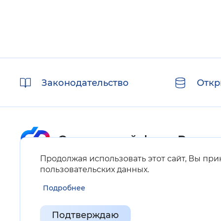
Полезные
Законодательство
Откр
ссылки
Продолжая использовать этот сайт, Вы пр
пользовательских данных
.
Карта сайта
Подробнее
Нашли ошибку на сайте?
Выделите фрагмент текста и нажмите Ctrl+ENTER.
Подтверждаю