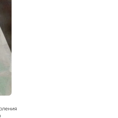
коления
0