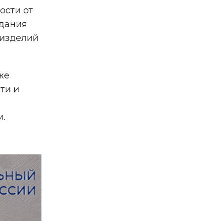
ости от
здания
 изделий
же
ти и
м.