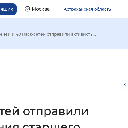
дящих
Москва
Астраханская область
ечей и 40 маск-сетей отправили активисты...
етей отправили
й
ния старшего