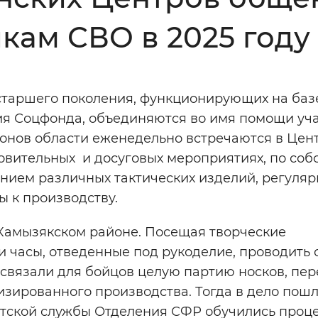
Инверсивный монохромный
Синий
кам СВО в 2025 году
Выключены
старшего поколения, функционирующих на баз
ия Соцфонда, объединяются во имя помощи уч
ести
Остановить
Повторить
нов области еженедельно встречаются в Центр
овительных и досуговых мероприятиях, по соб
нием различных тактических изделий, регуляр
 к производству.
 Камызякском районе. Посещая творческие
 часы, отведенные под рукоделие, проводить 
связали для бойцов целую партию носков, пер
изированного производства. Тогда в дело пош
нтской службы Отделения СФР обучились проц