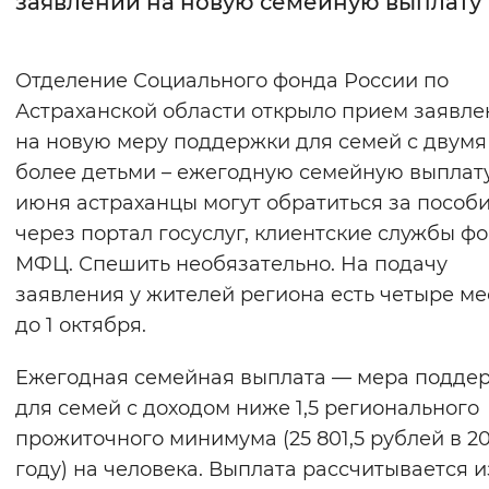
заявлений на новую семейную выплату
Интервал между буквами
Отделение Социального фонда России по
Нормальный
Увеличенный
Большо
Астраханской области открыло прием заявл
на новую меру поддержки для семей с двумя
Цвет сайта
более детьми – ежегодную семейную выплату.
Монохромный
Инверсивный монохромны
июня астраханцы могут обратиться за пособ
Синий фон
через портал госуслуг, клиентские службы ф
МФЦ. Спешить необязательно. На подачу
Изображения
заявления у жителей региона есть четыре ме
до 1 октября.
Включены
Выключены
Ежегодная семейная выплата — мера подде
Звуковой ассистент
для семей с доходом ниже 1,5 регионального
Воспроизвести
Остановить
Повтори
прожиточного минимума (25 801,5 рублей в 2
году) на человека. Выплата рассчитывается и