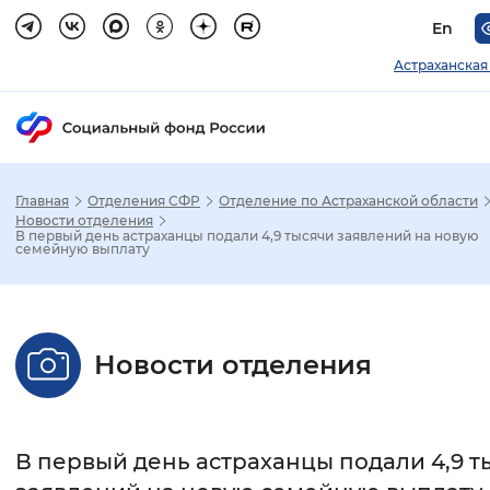
En
Астраханская
Главная
Отделения СФР
Отделение по Астраханской области
Зак
Новости отделения
В первый день астраханцы подали 4,9 тысячи заявлений на новую
семейную выплату
Настройка режима отображения
Размер шрифта
Новости отделения
Стандартный
Увеличенный
Крупны
Шрифт
В первый день астраханцы подали 4,9 т
Без засечек
С засечками