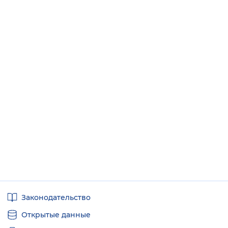
Полезные
Законодательство
ссылки
Открытые данные