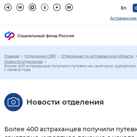
En
Астраханская
Главная
Отделения СФР
Отделение по Астраханской области
Зак
Новости отделения
Более 400 астраханцев получили путевки на санаторно-курортное
с начала года
Настройка режима отображения
Размер шрифта
Новости отделения
Стандартный
Увеличенный
Крупны
Шрифт
Более 400 астраханцев получили путев
Без засечек
С засечками