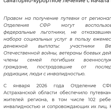
санаторно-курортное лечение с начала 
Интервал между буквами
Правом на получение путевки от региона
Нормальный
Увеличенный
Большо
Отделения СФР могут воспользов
федеральные льготники, не отказавшие
Цвет сайта
набора социальных услуг в пользу ежеме
Монохромный
Инверсивный монохромны
денежной выплаты: участники Ве
Синий фон
Отечественной войны, ветераны боевых дей
члены семей погибших военнослуж
Изображения
граждане, пострадавшие от послед
радиации, люди с инвалидностью.
Включены
Выключены
С января 2026 года Отделение С
Звуковой ассистент
Астраханской области обеспечило путевка
Воспроизвести
Остановить
Повтори
жителей региона, в том числе 102 ребе
инвалидностью и сопровождающих их лиц. 