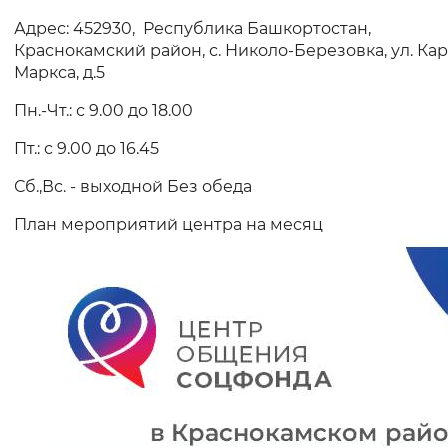
Адрес: 452930, Республика Башкортостан,
Интервал между буквами
Краснокамский район, с. Николо-Березовка, ул. Ка
Маркса, д.5
Нормальный
Увеличенный
Большо
Пн.-Чт.: с 9.00 до 18.00
Цвет сайта
Пт.: с 9.00 до 16.45
Монохромный
Инверсивный монохромны
Сб.,Вс. - выходной Без обеда
Синий фон
План мероприятий центра на месяц
Изображения
Включены
Выключены
Звуковой ассистент
Воспроизвести
Остановить
Повтори