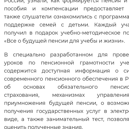
России, узнали, как формируется пенсия и
Вернуть стандартные настройки
пособия и компенсации предоставляет 
также слушатели ознакомились с программ
поддержке семей с детьми. Каждый уча
получил в подарок учебно-методическое п
«Все о будущей пенсии для учебы и жизни».
В специально разработанном для прове
уроков по пенсионной грамотности уче
содержится доступная информация о си
современного пенсионного обеспечения в Р
об основах обязательного пенсио
страхования, механизмах управле
приумножения будущей пенсии, о возмож
получения государственных услуг в элект
виде, а также занимательный тест, позво
оценить полученные знания.