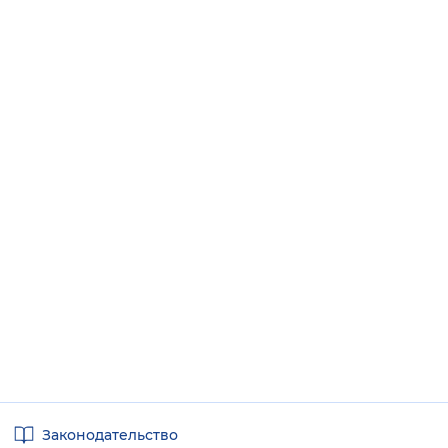
Полезные
Законодательство
ссылки