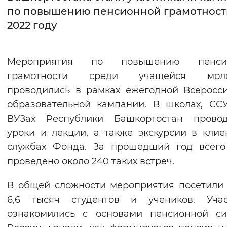
по повышению пенсионной грамотност
Интервал между буквами
2022 году
Нормальный
Увеличенный
Большо
Мероприятия по повышению пенси
Цвет сайта
грамотности среди учащейся мол
Монохромный
Инверсивный монохромны
проводились в рамках ежегодной Всеросс
образовательной кампании. В школах, СС
Синий фон
ВУЗах Республики Башкортостан провод
уроки и лекции, а также экскурсии в клие
Изображения
службах Фонда. За прошедший год всего
Включены
Выключены
проведено около 240 таких встреч.
Звуковой ассистент
В общей сложности мероприятия посетили
6,6 тысяч студентов и учеников. Учас
Воспроизвести
Остановить
Повтори
ознакомились с основами пенсионной си