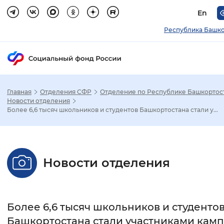
En
Республика Башко
Главная
Отделения СФР
Отделение по Республике Башкортос
Зак
Новости отделения
Более 6,6 тысяч школьников и студентов Башкортостана стали у...
Настройка режима отображения
Размер шрифта
Новости отделения
Стандартный
Увеличенный
Крупны
Шрифт
Более 6,6 тысяч школьников и студенто
Без засечек
С засечками
Башкортостана стали участниками кам