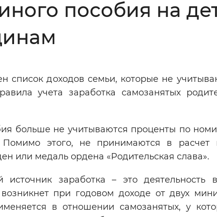
ного пособия на дет
Инверсивный монохромный
Синий
щинам
Выключены
н список доходов семьи, которые не учитыва
равила учета заработка самозанятых родит
ести
Остановить
Повторить
бия больше не учитываются проценты по ном
 Помимо этого, не принимаются в расчет 
ден или медаль ордена «Родительская слава».
й источник заработка – это деятельность в
 возникнет при годовом доходе от двух мин
именяется в отношении самозанятых, у кото