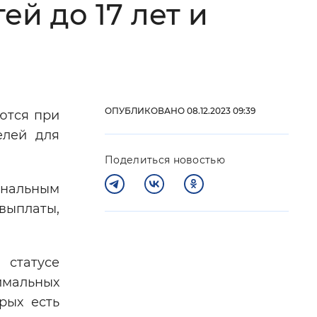
ей до 17 лет и
 фон
ОПУБЛИКОВАНО 08.12.2023 09:39
ются при
елей для
Поделиться новостью
инальным
выплаты,
Закрыть
 статусе
имальных
рых есть