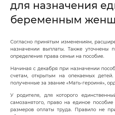
для назначения еди
Цвет сайта
:
Монохромный
беременным жен
Изображения
:
Включены
Согласно принятым изменениям, расшире
назначении выплаты. Также уточнены п
Звуковой ассистент
:
Воспроизв
определения права семьи на пособие.
Начиная с декабря при назначении посо
счетам, открытым на опекаемых детей.
полученные за звание «Мать-героиня», ор
Вернуть стандартные настройки
У родителя, для которого единственны
самозанятого, право на единое пособие
размеров оплаты труда. Правило не пр