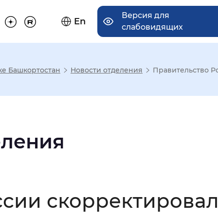
Версия для
En
слабовидящих
ке Башкортостан
Новости отделения
Правительство Ро
има отображения
Увеличенный
Крупный
еления
асечками
ссии скорректировал
мальный
Увеличенный
Большо