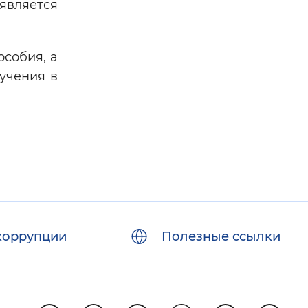
является
особия, а
бучения в
коррупции
Полезные ссылки