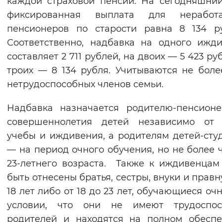
каждой страховой пенсии. На сегодняшни
Вернуть стандартные настройки
фиксированная выплата для неработ
пенсионеров по старости равна 8 134 р
Соответственно, надбавка на одного ижд
составляет 2 711 рублей, на двоих — 5 423 ру
троих — 8 134 рубля. Учитываются не боле
нетрудоспособных членов семьи.
Надбавка назначается родителю-пенсион
совершеннолетия детей независимо от 
учебы и иждивения, а родителям детей-сту
— на период очного обучения, но не более 
23-летнего возраста. Также к иждивенцам
быть отнесены братья, сестры, внуки и правн
18 лет либо от 18 до 23 лет, обучающиеся очн
условии, что они не имеют трудоспос
родителей и находятся на полном обесп