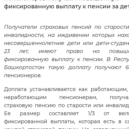
фиксированную выплату к пенсии за де
Интервал между буквами
Нормальный
Увеличенный
Большо
Получатели страховых пенсий по старост
инвалидности, на иждивении которых нах
Цвет сайта
несовершеннолетние дети или дети-студе
Монохромный
Инверсивный монохромны
23 лет, имеют право на повыше
фиксированную выплату к пенсии. В Респ
Синий фон
Башкортостан такую доплату получают 6
пенсионеров.
Изображения
Включены
Выключены
Доплата устанавливается как работающим,
неработающим пенсионерам, получ
Звуковой ассистент
страховую пенсию по старости или инвалид
Ее размер составляет 1/3 от вел
Воспроизвести
Остановить
Повтори
фиксированной выплаты, которая есть в с