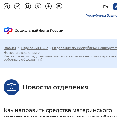
En
Республика Башко
Главная
Отделения СФР
Отделение по Республике Башкортос
Зак
Новости отделения
Как направить средства материнского капитала на оплату прожива
ребенка в общежитии?
Настройка режима отображения
Размер шрифта
Новости отделения
Стандартный
Увеличенный
Крупны
Шрифт
Как направить средства материнского
Без засечек
С засечками