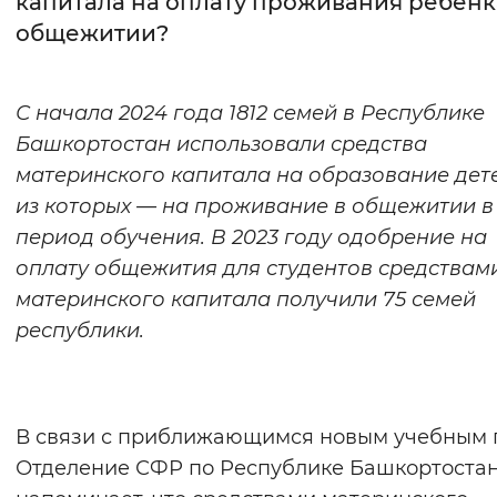
капитала на оплату проживания ребенк
общежитии?
Интервал между буквами
Нормальный
Увеличенный
Большо
С начала 2024 года 1812 семей в Республике
Башкортостан использовали средства
Цвет сайта
материнского капитала на образование дете
Монохромный
Инверсивный монохромны
из которых — на проживание в общежитии в
Синий фон
период обучения. В 2023 году одобрение на
оплату общежития для студентов средствам
Изображения
материнского капитала получили 75 семей
республики.
Включены
Выключены
Звуковой ассистент
В связи с приближающимся новым учебным 
Воспроизвести
Остановить
Повтори
Отделение СФР по Республике Башкортоста