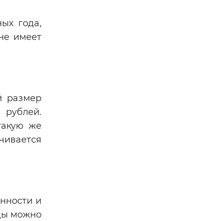
ых года,
не имеет
й размер
 рублей.
такую же
чивается
нности и
оды можно