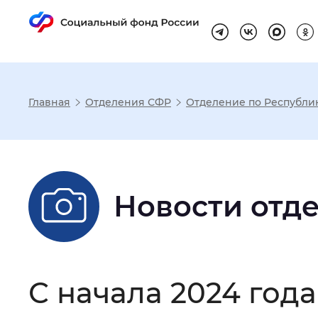
Главная
Отделения СФР
Отделение по Республи
Настройка реж
Размер шрифта
:
Стандартный
Новости отд
Шрифт
:
Без засечек
С з
С начала 2024 год
Интервал между буквами
:
Нор