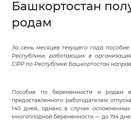
Башкортостан пол
Цвет сайта
:
Монохромный
родам
Изображения
:
Включены
За семь месяцев текущего года пособие
Республики, работающих в организация
Звуковой ассистент
:
Воспроизв
СФР по Республике Башкортостан направи
Пособие по беременности и родам в
Вернуть стандартные настройки
предоставленного работодателем отпуска.
140 дней, однако в случае осложненных
многоплодной беременности — до 194 дн