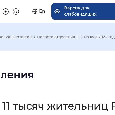
Версия для
En
слабовидящих
ке Башкортостан
Новости отделения
С начала 2024 год
има отображения
Увеличенный
Крупный
еления
асечками
а 11 тысяч жительниц
мальный
Увеличенный
Большо