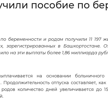
учили пособие по бе
Инверсивный монохромный
Синий
Выключены
 по беременности и родам получили 11 197 ж
х, зарегистрированных в Башкортостане. О
ести
Остановить
Повторить
ло на эти выплаты более 1,86 миллиарда руб
ыплачивается на основании больничного 
 Продолжительность отпуска составляет, как
 родов количество дней увеличивается до 15
ей.