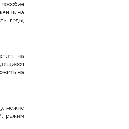
пособие
 женщина
ть годы,
елить на
ходящиеся
ожить на
у, можно
й, режим