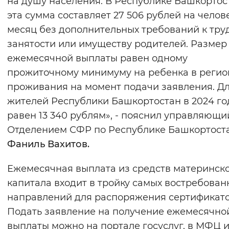
на душу населения. В Республике Башкортос
Вернуть стандартные настройки
эта сумма составляет 27 506 рублей на челов
месяц без дополнительных требований к тру
занятости или имуществу родителей. Размер
ежемесячной выплаты равен одному
прожиточному минимуму на ребенка в регио
проживания на момент подачи заявления. Д
жителей Республики Башкортостан в 2024 го
равен 13 340 рублям», - пояснил управляющи
Отделением СФР по Республике Башкортост
Фаниль Вахитов.
Ежемесячная выплата из средств материнск
капитала входит в тройку самых востребован
направлений для распоряжения сертификато
Подать заявление на получение ежемесячно
выплаты можно на портале госуслуг, в МФЦ 