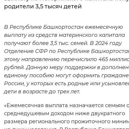
родители 3,5 тысяч детей
Интервал между буквами
Нормальный
Увеличенный
Большо
В Республике Башкортостан ежемесячную
выплату из средств материнского капитала
Цвет сайта
получают более 3,5 тыс. семей. В 2024 году
Монохромный
Инверсивный монохромны
Отделение СФР по Республике Башкортоста
этому направлению перечислило 465 милли
Синий фон
рублей. Данную меру поддержки в дополнен
единому пособию могут оформить граждане
Изображения
России, у которых есть родные или усыновл
Включены
Выключены
дети в возрасте до трех лет.
Звуковой ассистент
«Ежемесячная выплата назначается семьям 
среднедушевым доходом ниже двукратного
Воспроизвести
Остановить
Повтори
размера регионального прожиточного мини