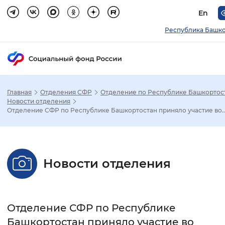
En
Республика Башко
Главная
Отделения СФР
Отделение по Республике Башкортос
Зак
Новости отделения
Отделение СФР по Республике Башкортостан приняло участие во..
Настройка режима отображения
Размер шрифта
Новости отделения
Стандартный
Увеличенный
Крупны
Шрифт
Отделение СФР по Республике
Без засечек
С засечками
Башкортостан приняло участие во