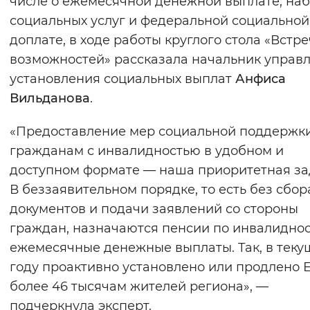
числе о ежемесячной денежной выплате, на
Вернуть стандартные настройки
социальных услуг и федеральной социальной
доплате, в ходе работы круглого стола «Встр
возможностей» рассказала начальник управ
установления социальных выплат
Анфиса
Вильданова
.
«Предоставление мер социальной поддержк
гражданам с инвалидностью в удобном и
доступном формате — наша приоритетная за
В беззаявительном порядке, то есть без сбор
документов и подачи заявлений со стороны
граждан, назначаются пенсии по инвалиднос
ежемесячные денежные выплаты. Так, в тек
году проактивно установлено или продлено 
более 46 тысячам жителей региона», —
подчеркнула эксперт.