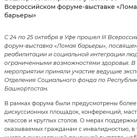
Всероссийском форуме-выставке «Лома
Интервал между буквами
барьеры»
Нормальный
Увеличенный
Большо
С 24 по 25 октября в Уфе прошел
III
Всеросси
Цвет сайта
форум-выставка «Ломая барьеры», посвяще
Монохромный
Инверсивный монохромны
реабилитации и социальной интеграции люд
ограниченными возможностями здоровья. В
Синий фон
мероприятии приняли участие ведущие экс
Отделения Социального фонда по Республи
Изображения
Башкортостан.
Включены
Выключены
В рамках форума были предусмотрены более
Звуковой ассистент
дискуссионных площадок, конференций, маст
классов и круглых столов. О мерах поддержки
Воспроизвести
Остановить
Повтори
оказываемых гражданам с инвалидностью, в