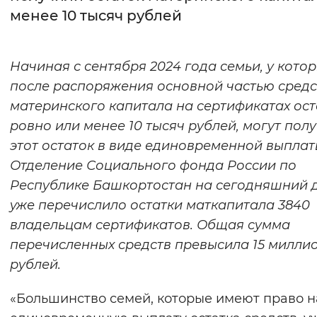
менее 10 тысяч рублей
Интервал между буквами
Нормальный
Увеличенный
Большо
Начиная с сентября 2024 года семьи, у кото
после распоряжения основной частью средс
Цвет сайта
материнского капитала на сертификатах ос
Монохромный
Инверсивный монохромны
ровно или менее 10 тысяч рублей, могут пол
этот остаток в виде единовременной выплат
Синий фон
Отделение Социального фонда России по
Республике Башкортостан на сегодняшний 
Изображения
уже перечислило остатки маткапитала 3840
Включены
Выключены
владельцам сертификатов. Общая сумма
перечисленных средств превысила 15 милли
Звуковой ассистент
рублей.
Воспроизвести
Остановить
Повтори
«Большинство семей, которые имеют право н