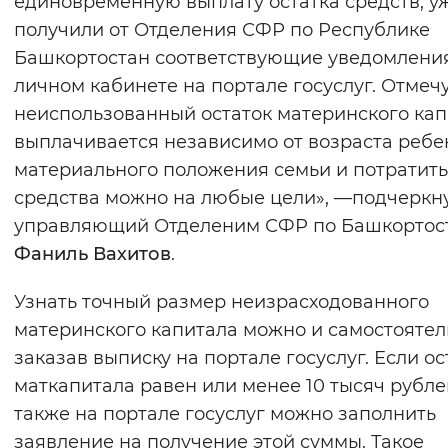
единовременную выплату остатка средств, у
Вернуть стандартные настройки
получили от Отделения СФР по Республике
Башкортостан соответствующие уведомлени
личном кабинете на портале госуслуг. Отмечу
неиспользованный остаток материнского ка
выплачивается независимо от возраста ребе
материального положения семьи и потратить
средства можно на любые цели», —подчеркн
управляющий Отделеним СФР по Башкортос
Фаниль Вахитов
.
Узнать точный размер неизрасходованного
материнского капитала можно и самостоятел
заказав выписку на портале госуслуг. Если ос
маткапитала равен или менее 10 тысяч рублей
также на портале госуслуг можно заполнить
заявление на получение этой суммы. Такое