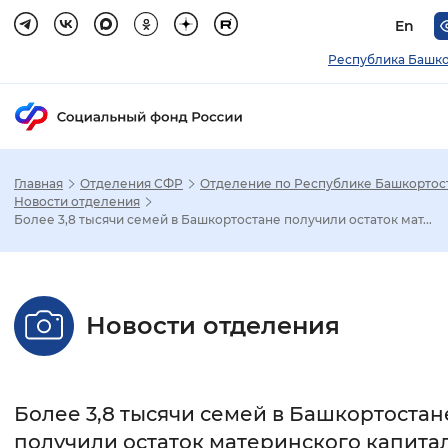
En
Республика Башко
Главная
Отделения СФР
Отделение по Республике Башкортос
Зак
Новости отделения
Более 3,8 тысячи семей в Башкортостане получили остаток мат...
Настройка режима отображения
Размер шрифта
Новости отделения
Стандартный
Увеличенный
Крупны
Шрифт
Более 3,8 тысячи семей в Башкортостан
Без засечек
С засечками
получили остаток материнского капита