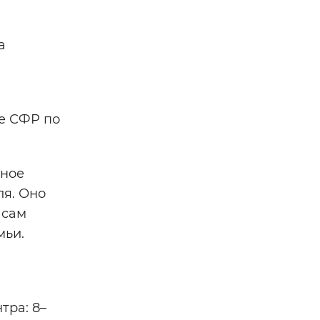
а
е СФР по
нное
ля. Оно
 сам
мьи.
тра: 8–