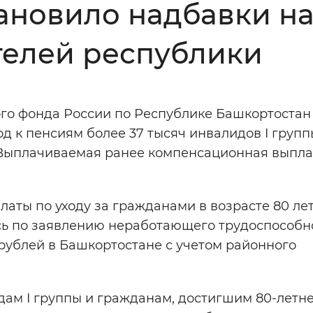
ановило надбавки на
Инверсивный монохромный
Синий
телей республики
Выключены
ого фонда России по Республике Башкортостан
д к пенсиям более 37 тысяч инвалидов I групп
ести
Остановить
Повторить
. Выплачиваемая ранее компенсационная выпла
ты по уходу за гражданами в возрасте 80 лет
сь по заявлению неработающего трудоспособн
 рублей в Башкортостане с учетом районного
дам I группы и гражданам, достигшим 80-летн