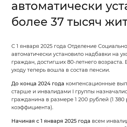
автоматически уст
Цвет сайта
:
Монохромный
более 37 тысяч жи
Изображения
:
Включены
С 1 января 2025 года Отделение Социальн
автоматически установило надбавки на ухо
Звуковой ассистент
:
Воспроизв
граждан, достигших 80-летнего возраста
уходу теперь вошла в состав пенсии.
До конца 2024 года
компенсационные выпла
старше и инвалидами I группы назначали
Вернуть стандартные настройки
гражданина в размере 1 200 рублей (1 380
коэффициента).
Начиная с 1 января 2025 года
всем инвали