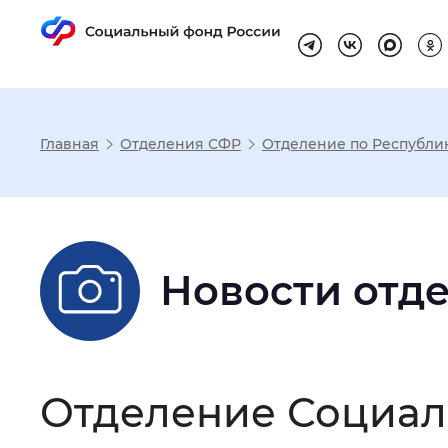
Главная
Отделения СФР
Отделение по Республи
Настройка реж
Размер шрифта
:
Стандартный
Новости отд
Шрифт
:
Без засечек
С з
Отделение Социал
Интервал между буквами
:
Нор