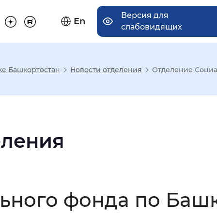
Версия для
En
слабовидящих
ке Башкортостан
Новости отделения
Отделение Социал
има отображения
Увеличенный
Крупный
еления
асечками
ьного фонда по Баш
мальный
Увеличенный
Большо