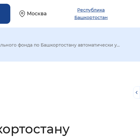
Республика
Москва
Башкортостан
ьного фонда по Башкортостану автоматически у...
кортостану
й