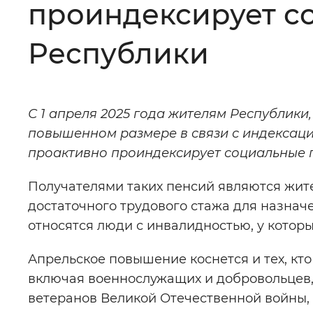
проиндексирует с
Цвет сайта
:
Монохромный
Республики
Изображения
:
Включены
С 1 апреля 2025 года жителям Республики
повышенном размере в связи с индексац
Звуковой ассистент
:
Воспроизв
проактивно проиндексирует социальные пе
Получателями таких пенсий являются жите
достаточного трудового стажа для назначе
относятся люди с инвалидностью, у которых
Вернуть стандартные настройки
Апрельское повышение коснется и тех, кт
включая военнослужащих и добровольцев,
ветеранов Великой Отечественной войны,