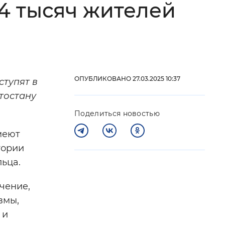
4 тысяч жителей
 фон
ОПУБЛИКОВАНО 27.03.2025 10:37
ступят в
тостану
Поделиться новостью
меют
гории
льца.
Закрыть
чение,
вмы,
 и