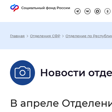
Главная
Отделения СФР
Отделение по Республи
Настройка реж
Размер шрифта
:
Стандартный
Новости отд
Шрифт
:
Без засечек
С з
В апреле Отделен
Интервал между буквами
:
Нор