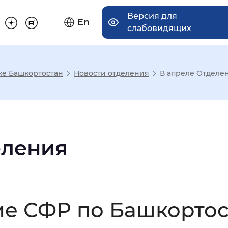
Версия для
En
слабовидящих
ке Башкортостан
Новости отделения
В апреле Отделен
има отображения
Увеличенный
Крупный
еления
асечками
ие СФР по Башкортос
мальный
Увеличенный
Большо