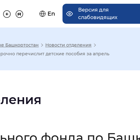
Версия для
En
слабовидящих
ке Башкортостан
Новости отделения
има отображения
рочно перечислит детские пособия за апрель
Увеличенный
Крупный
еления
асечками
мальный
Увеличенный
Большо
ьного фонда по Баш