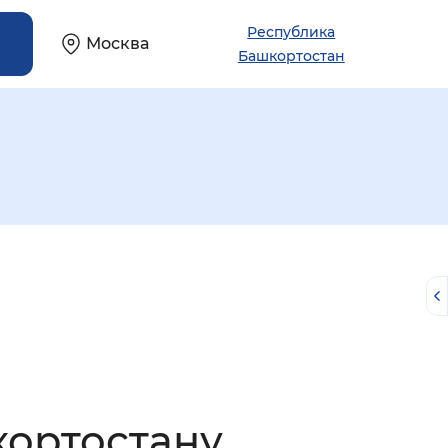
Республика
Москва
Башкортостан
й
кортостану