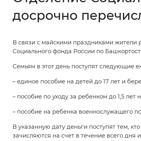
досрочно перечисл
Цвет сайта
:
Монохромный
В связи с майскими праздниками жители р
Изображения
:
Включены
Социального фонда России по Башкортост
Семьям в этот день поступят следующие 
Звуковой ассистент
:
Воспроизв
– единое пособие на детей до 17 лет и б
– пособие по уходу за ребенком до 1,5 ле
Вернуть стандартные настройки
– пособие на ребенка военнослужащего по
В указанную дату деньги поступят тем, к
зачисляются на счет в течение всего дня 