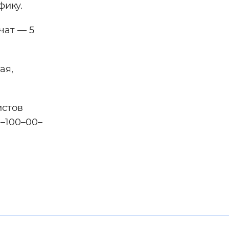
афику.
чат — 5
ая,
истов
–100–00–