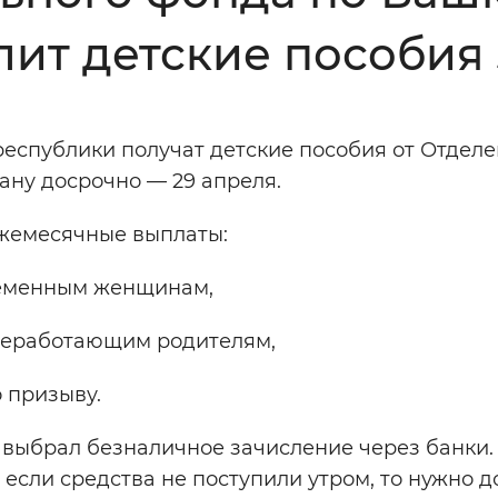
ит детские пособия 
Инверсивный монохромный
Синий
еспублики получат детские пособия от Отдел
Выключены
ану досрочно — 29 апреля.
ежемесячные выплаты:
ести
Остановить
Повторить
еременным женщинам,
т неработающим родителям,
 призыву.
то выбрал безналичное зачисление через банки
и если средства не поступили утром, то нужно 