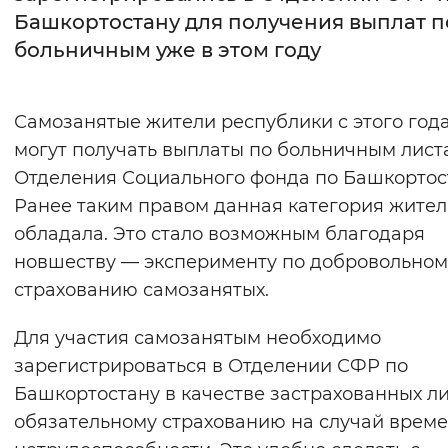
Башкортостану для получения выплат п
Интервал между буквами
больничным уже в этом году
Нормальный
Увеличенный
Большо
Самозанятые жители республики с этого год
Цвет сайта
могут получать выплаты по больничным лист
Монохромный
Инверсивный монохромны
Отделения Социального фонда по Башкортос
Ранее таким правом данная категория жител
Синий фон
обладала. Это стало возможным благодаря
новшеству — эксперименту по добровольном
Изображения
страхованию самозанятых.
Включены
Выключены
Для участия самозанятым необходимо
Звуковой ассистент
зарегистрироваться в Отделении СФР по
Башкортостану в качестве застрахованных л
Воспроизвести
Остановить
Повтори
обязательному страхованию на случай врем