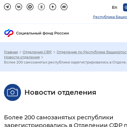
En
Республика Башко
Главная
Отделения СФР
Отделение по Республике Башкортос
Зак
Новости отделения
Более 200 самозанятых республики зарегистрировались в Отделе..
Настройка режима отображения
Размер шрифта
Новости отделения
Стандартный
Увеличенный
Крупны
Шрифт
Более 200 самозанятых республики
Без засечек
С засечками
зарегистрировались в Отделении СФР 