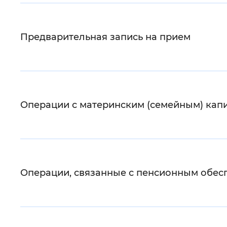
Цвет сайта
:
Монохромный
Предварительная запись на прием
Изображения
:
Включены
Звуковой ассистент
:
Воспроизв
Операции с материнским (семейным) кап
Вернуть стандартные настройки
Операции, связанные с пенсионным обес