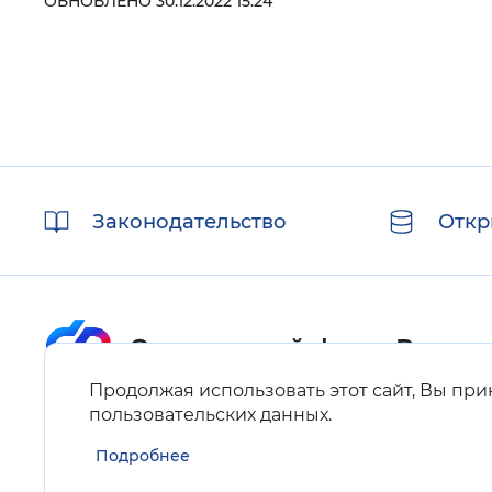
ОБНОВЛЕНО 30.12.2022 15:24
Полезные
Законодательство
Откр
ссылки
Продолжая использовать этот сайт, Вы пр
Карта сайта
пользовательских данных
.
Подробнее
Нашли ошибку на сайте?
Выделите фрагмент текста и нажмите Ctrl+ENTER.