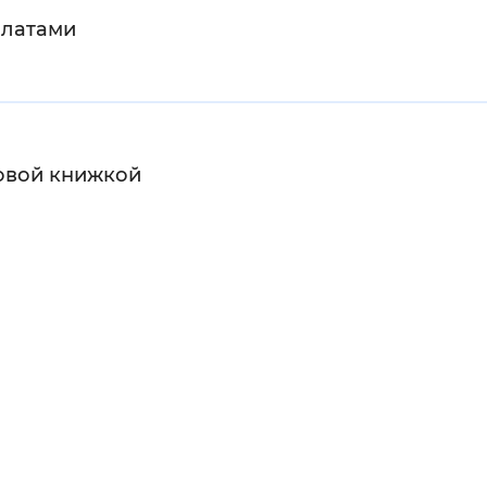
платами
довой книжкой