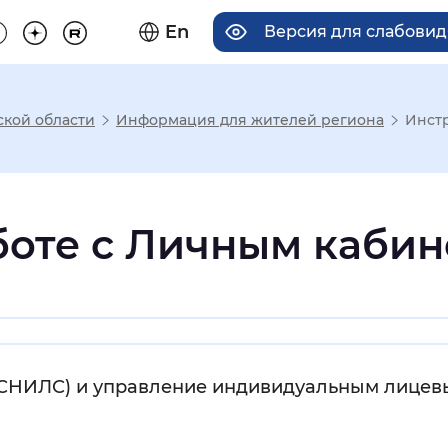
En
Версия для слабови
ской области
Информация для жителей региона
Инстр
има отображения
боте с Личным кабин
Увеличенный
Крупный
асечками
(СНИЛС) и управление индивидуальным лицев
мальный
Увеличенный
Большо