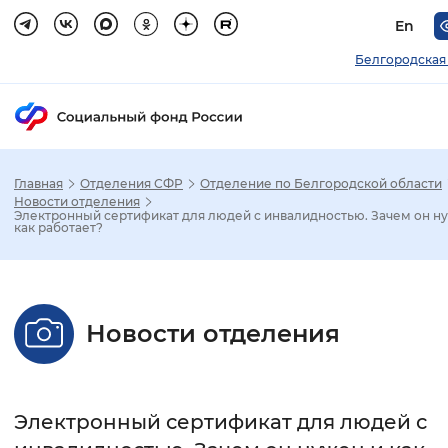
En
Белгородская
Главная
Отделения СФР
Отделение по Белгородской области
Зак
Новости отделения
Электронный сертификат для людей с инвалидностью. Зачем он н
как работает?
Настройка режима отображения
Размер шрифта
Новости отделения
Стандартный
Увеличенный
Крупны
Шрифт
Электронный сертификат для людей с
Без засечек
С засечками