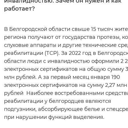
инвалидностью. Зачем он нужен и как
работает?
Интервал между буквами
Нормальный
Увеличенный
Большо
В Белгородской области свыше 15 тысяч жит
региона получают от государства протезы, ко
Цвет сайта
слуховые аппараты и другие технические сре
Монохромный
Инверсивный монохромны
реабилитации (ТСР). За 2022 год в Белгород
Синий фон
области люди с инвалидностью оформили 2 
электронных сертификатов на общую сумму 3
Изображения
млн рублей. А за первый месяц января 190
электронных сертификатов на сумму 2,27 млн
Включены
Выключены
рублей Наиболее востребованными средств
реабилитации у белгородцев являются
Звуковой ассистент
подгузники, абсорбирующее белье и спецср
Воспроизвести
Остановить
Повтори
при нарушении функций выделения.