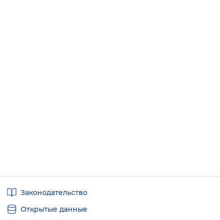
Полезные
Законодательство
ссылки
Открытые данные