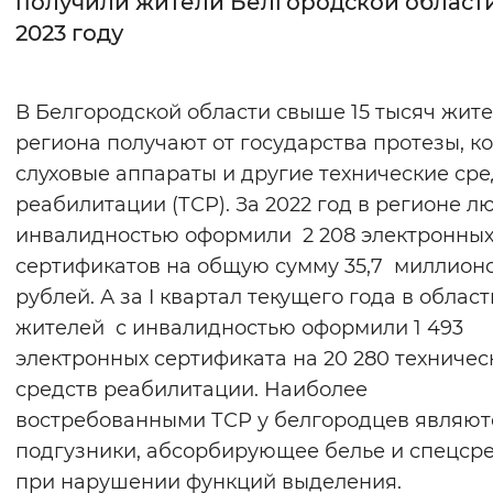
получили жители Белгородской области
2023 году
Интервал между буквами
Нормальный
Увеличенный
Большо
В Белгородской области свыше 15 тысяч жит
региона получают от государства протезы, ко
Цвет сайта
слуховые аппараты и другие технические сре
Монохромный
Инверсивный монохромны
реабилитации (ТСР). За 2022 год в регионе л
Синий фон
инвалидностью оформили 2 208 электронны
сертификатов на общую сумму 35,7 миллион
Изображения
рублей. А за I квартал текущего года в област
жителей с инвалидностью оформили 1 493
Включены
Выключены
электронных сертификата на 20 280 техничес
средств реабилитации. Наиболее
Звуковой ассистент
востребованными ТСР у белгородцев являют
Воспроизвести
Остановить
Повтори
подгузники, абсорбирующее белье и спецср
при нарушении функций выделения.