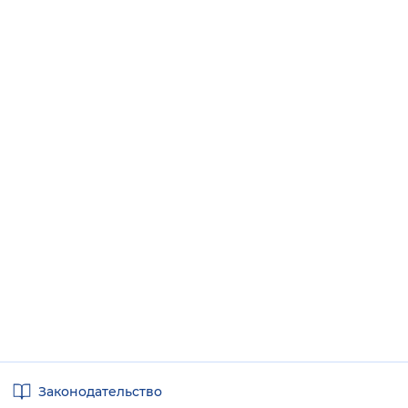
Полезные
Законодательство
ссылки