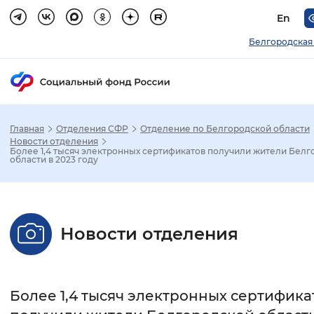
En
Белгородская
Главная
Отделения СФР
Отделение по Белгородской области
Зак
Новости отделения
Более 1,4 тысяч электронных сертификатов получили жители Бел
области в 2023 году
Настройка режима отображения
Размер шрифта
Новости отделения
Стандартный
Увеличенный
Крупны
Шрифт
Более 1,4 тысяч электронных сертифика
Без засечек
С засечками