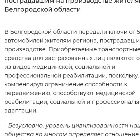
пострадавшим на производстве жителя
Белгородской области
Интервал между буквами
Нормальный
Увеличенный
Большо
В Белгородской области передали ключи от 5
автомобилей жителям региона, пострадавши
Цвет сайта
производстве. Приобретаемые транспортны
Монохромный
Инверсивный монохромны
средства для застрахованных лиц являются 
Синий фон
из видов медицинской, социальной и
профессиональной реабилитации, поскольку,
Изображения
компенсируя ограничение способности к
передвижению, способствуют медицинской
Включены
Выключены
реабилитации, социальной и профессиональ
адаптации.
Звуковой ассистент
Воспроизвести
Остановить
Повтори
- Безусловно, уровень цивилизованности на
общества во многом определяет отношение