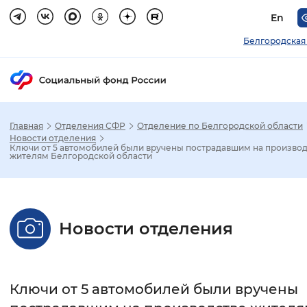
En
Белгородская
Главная
Отделения СФР
Отделение по Белгородской области
Зак
Новости отделения
Ключи от 5 автомобилей были вручены пострадавшим на произво
жителям Белгородской области
Настройка режима отображения
Размер шрифта
Новости отделения
Стандартный
Увеличенный
Крупны
Шрифт
Ключи от 5 автомобилей были вручены
Без засечек
С засечками