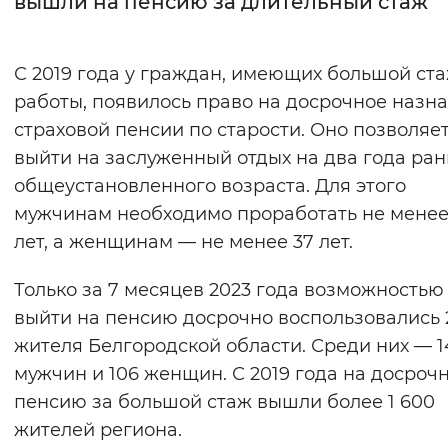
вышли на пенсию за длительный стаж
Интервал между буквами
С 2019 года у граждан, имеющих большой ст
Нормальный
Увеличенный
Большо
работы, появилось право на досрочное назн
страховой пенсии по старости. Оно позволяе
Цвет сайта
выйти на заслуженный отдых на два года ра
Монохромный
Инверсивный монохромны
общеустановленного возраста. Для этого
Синий фон
мужчинам необходимо проработать не менее
лет, а женщинам — не менее 37 лет.
Изображения
Только за 7 месяцев 2023 года возможностью
Включены
Выключены
выйти на пенсию досрочно воспользовались 
жителя Белгородской области. Среди них — 1
Звуковой ассистент
мужчин и 106 женщин. С 2019 года на досроч
Воспроизвести
Остановить
Повтори
пенсию за большой стаж вышли более 1 600
жителей региона.