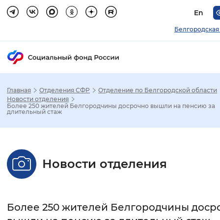
En
Белгородская
Главная
Отделения СФР
Отделение по Белгородской области
Зак
Новости отделения
Более 250 жителей Белгородчины досрочно вышли на пенсию за
длительный стаж
Настройка режима отображения
Размер шрифта
Новости отделения
Стандартный
Увеличенный
Крупны
Шрифт
Более 250 жителей Белгородчины доср
Без засечек
С засечками