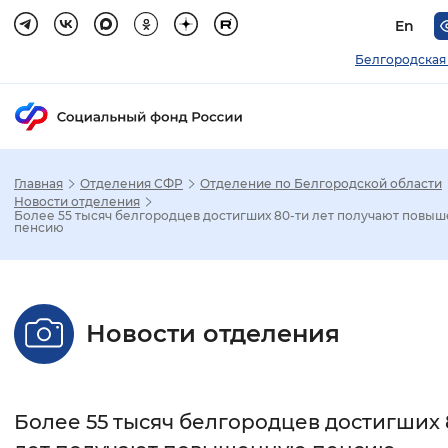
En
Белгородская
Главная
Отделения СФР
Отделение по Белгородской области
Зак
Новости отделения
Более 55 тысяч белгородцев достигших 80-ти лет получают повы
пенсию
Настройка режима отображения
Размер шрифта
Новости отделения
Стандартный
Увеличенный
Крупны
Шрифт
Более 55 тысяч белгородцев достигших 
Без засечек
С засечками