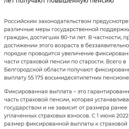
лет получают повышенную пенсию
Интервал между буквами
Российским законодательством предусмотр
Нормальный
Увеличенный
Большо
различные меры государственной поддержк
граждан, достигших 80-ти лет. В частности, п
Цвет сайта
достижении этого возраста в беззаявительн
Монохромный
Инверсивный монохромны
порядке проводится увеличение фиксирова
Синий фон
части страховой пенсии по старости. Всего в
Белгородской области получают фиксирова
Изображения
выплату 55 175 восьмидесятилетних пенсионе
Включены
Выключены
Фиксированная выплата – это гарантирован
часть страховой пенсии, которая устанавлив
Звуковой ассистент
государством и не зависит от размера ранее
Воспроизвести
Остановить
Повтори
уплаченных страховых взносов. С 1 июня 2022
размер фиксированной выплаты к страховой