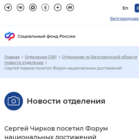
En
Белгородская
Главная
Отделения СФР
Отделение по Белгородской области
Зак
Новости отделения
Сергей Чирков посетил Форум национальных достижений
Настройка режима отображения
Размер шрифта
Новости отделения
Стандартный
Увеличенный
Крупны
Шрифт
Сергей Чирков посетил Форум
Без засечек
С засечками
национальных достижений