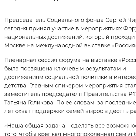
Интервал между буквами
Председатель Социального фонда Сергей Чи
Нормальный
Увеличенный
Большо
сегодня принял участие в мероприятиях Фо
национальных достижений, который проходит
Цвет сайта
Москве на международной выставке «Россия»
Монохромный
Инверсивный монохромны
Пленарная сессия форума на выставке «Росс
Синий фон
была посвящена ключевым результатам и
достижениям социальной политики в интере
Изображения
детства. Главным спикером мероприятия ста
Включены
Выключены
заместитель председателя Правительства Р
Татьяна Голикова. По ее словам, за последние
Звуковой ассистент
лет охват поддержки семей вырос в десять ра
Воспроизвести
Остановить
Повтори
«Наша общая задача – сделать все возможно
того, чтобы крепкая многопоколенная семья 