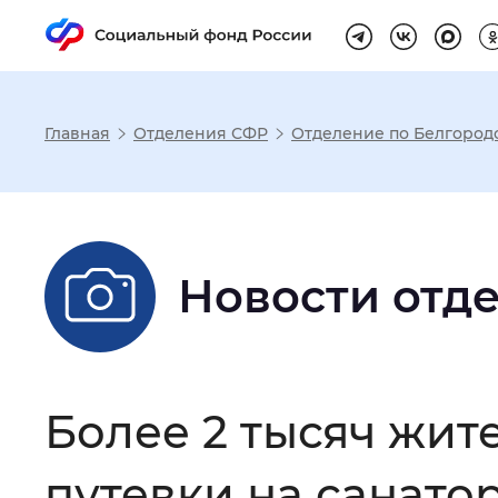
Главная
Отделения СФР
Отделение по Белгород
Настройка реж
Размер шрифта
:
Стандартный
Новости отд
Шрифт
:
Без засечек
С з
Более 2 тысяч жит
Интервал между буквами
:
Нор
путевки на санато