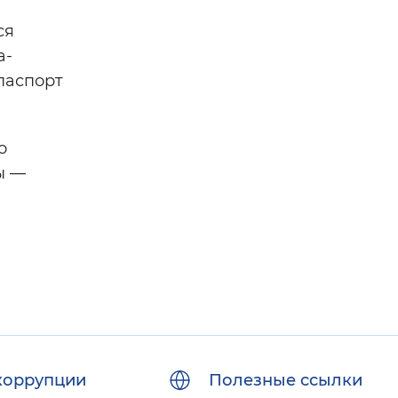
ся
а-
паспорт
о
ы —
коррупции
Полезные ссылки