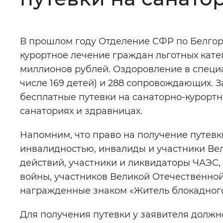
Цвет сайта
:
Монохромный
В прошлом году Отделение СФР по Белгор
курортное лечение граждан льготных кат
Изображения
:
Включены
миллионов рублей. Оздоровление в специ
числе 169 детей) и 288 сопровождающих. З
Звуковой ассистент
:
Воспроизв
бесплатные путевки на санаторно-курортн
санаториях и здравницах.
Напомним, что право на получение путевк
инвалидностью, инвалиды и участники Ве
Вернуть стандартные настройки
действий, участники и ликвидаторы ЧАЭС,
войны, участников Великой Отечественной
награжденные знаком «Житель блокадного
Для получения путевки у заявителя должн