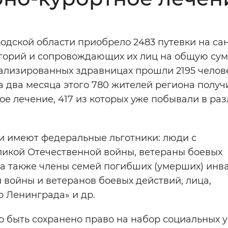
Инверсивный монохромный
Синий
одской области приобрело 2483 путевки на са
егорий и сопровождающих их лиц на общую сум
Выключены
ализированных здравницах прошли 2195 челове
а два месяца этого 780 жителей региона получ
ести
Остановить
Повторить
ое лечение, 417 из которых уже побывали в ра
и имеют федеральные льготники: люди с
ликой Отечественной войны, ветераны боевых
 а также члены семей погибших (умерших) инв
 войны и ветеранов боевых действий, лица,
 Ленинграда» и др.
о быть сохранено право на набор социальных у