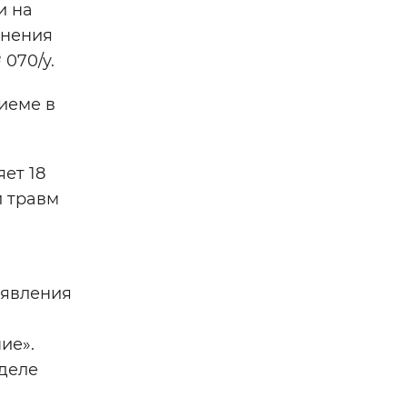
и на
анения
070/у.
риеме в
ет 18
и травм
аявления
ие».
деле