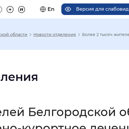
En
Версия для слабови
ской области
Новости отделения
Более 2 тысяч жителе
има отображения
Увеличенный
Крупный
еления
асечками
елей Белгородской 
мальный
Увеличенный
Большо
рно-курортное лечени