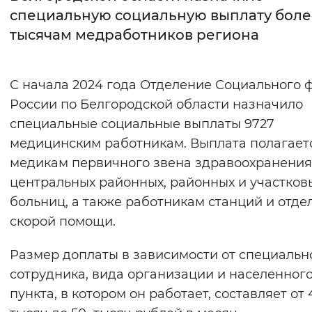
специальную социальную выплату боле
Интервал между буквами
тысячам медработников региона
Нормальный
Увеличенный
Большо
С начала 2024 года Отделение Социального 
Цвет сайта
России по Белгородской области назначило
Монохромный
Инверсивный монохромны
специальные социальные выплаты 9727
медицинским работникам. Выплата полагает
Синий фон
медикам первичного звена здравоохранения
центральных районных, районных и участков
Изображения
больниц, а также работникам станций и отде
Включены
Выключены
скорой помощи.
Звуковой ассистент
Размер доплаты в зависимости от специальн
сотрудника, вида организации и населенног
Воспроизвести
Остановить
Повтори
пункта, в котором он работает, составляет от 