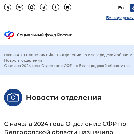
En
Белгородская
Главная
Отделения СФР
Отделение по Белгородской области
Зак
Новости отделения
С начала 2024 года Отделение СФР по Белгородской области наз...
Настройка режима отображения
Размер шрифта
Новости отделения
Стандартный
Увеличенный
Крупны
Шрифт
С начала 2024 года Отделение СФР по
Без засечек
С засечками
Белгородской области назначило